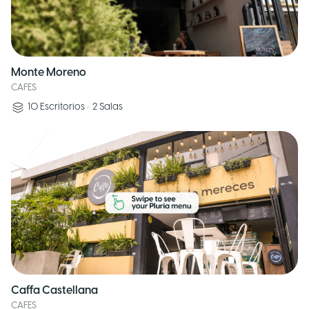
Monte Moreno
CAFES
10
Escritorios
•
2
Salas
Caffa Castellana
CAFES