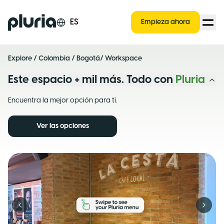
Logo Pluria
ES
Empieza ahora
Explore
/
Colombia
/
Bogotá
/ Workspace
Este espacio + mil más. Todo con
Pluria
Encuentra la mejor opción para ti.
Ver las opciones
Previous slide
Next s