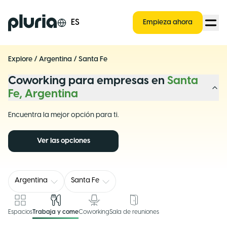
Logo Pluria
ES
Empieza ahora
Explore
/
Argentina
/
Santa Fe
Coworking para empresas en
Santa
Fe, Argentina
Encuentra la mejor opción para ti.
Ver las opciones
Argentina
Santa Fe
Espacios
Trabaja y come
Coworking
Sala de reuniones