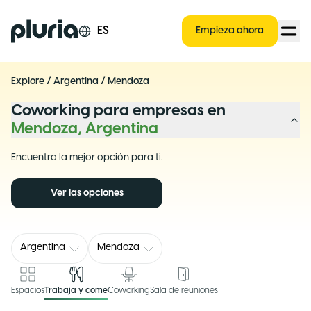
Logo Pluria
ES
Empieza ahora
Explore
/
Argentina
/
Mendoza
Coworking para empresas en
Mendoza, Argentina
Encuentra la mejor opción para ti.
Ver las opciones
Argentina
Mendoza
Espacios
Trabaja y come
Coworking
Sala de reuniones