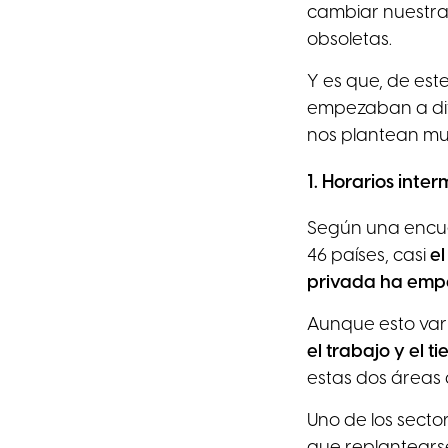
cambiar nuestra
obsoletas.
Y es que, de es
empezaban a divi
nos plantean muc
1. Horarios inte
Según una encue
46 países, casi
e
privada ha em
Aunque esto varí
el trabajo y el 
estas dos áreas 
Uno de los secto
que replantearse