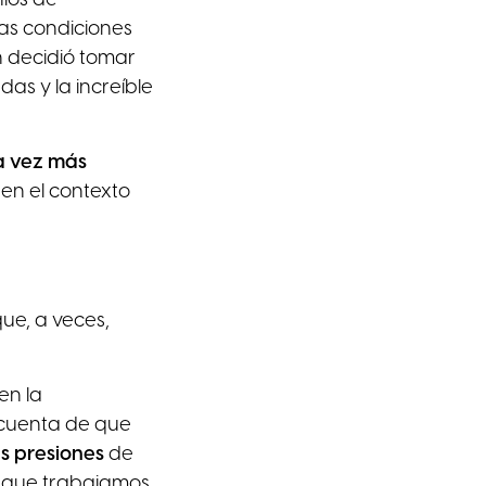
as condiciones
n decidió tomar
as y la increíble
 vez más
en el contexto
que, a veces,
en la
 cuenta de que
as presiones
de
s que trabajamos