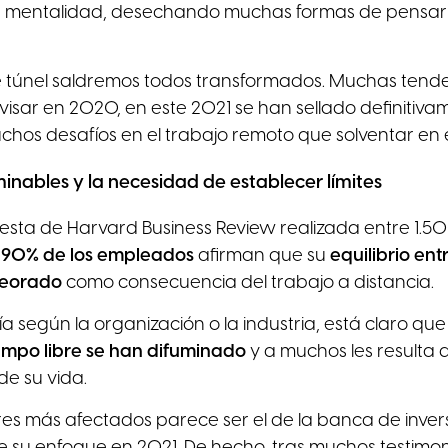
 mentalidad, desechando muchas formas de pensar
te túnel saldremos todos transformados. Muchas tend
sar en 2020, en este 2021 se han sellado definitiva
hos desafíos en el trabajo remoto que solventar en 
rminables y la necesidad de establecer límites
sta de Harvard Business Review realizada entre 1.5
l 90% de los empleados
afirman que su
equilibrio ent
peorado
como consecuencia del trabajo a distancia.
a según la organización o la industria, está claro qu
tiempo libre se han difuminado
y a muchos les resulta di
de su vida.
res más afectados parece ser el de la banca de inver
 su enfoque en 2021. De hecho, tras muchos testimo