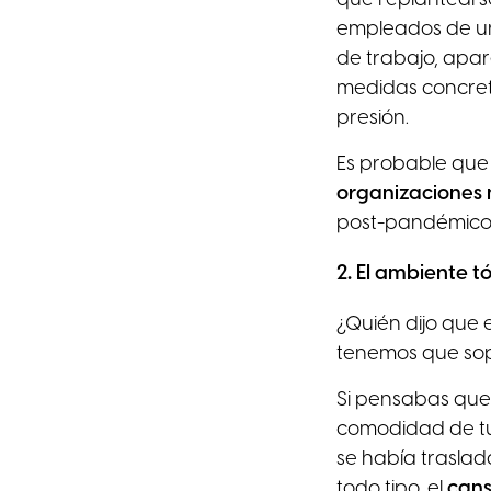
empleados de un
de trabajo, apar
medidas concreta
presión.
Es probable que
organizaciones 
post-pandémico
2
.
El ambiente t
¿Quién dijo que e
tenemos que sop
Si pensabas que 
comodidad de tu
se había traslad
todo tipo, el
cans