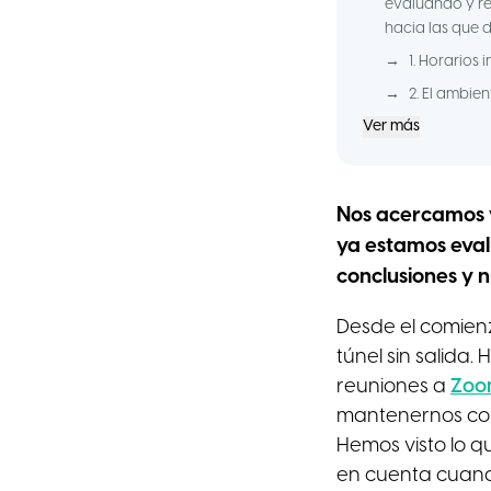
evaluando y re
hacia las que d
→
1. Horarios 
→
2. El ambie
Ver más
Nos acercamos v
ya estamos eval
conclusiones y n
Desde el comien
túnel sin salida
reuniones a
Zoo
mantenernos co
Hemos visto lo q
en cuenta cuand