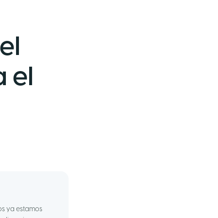
el
 el
os ya estamos