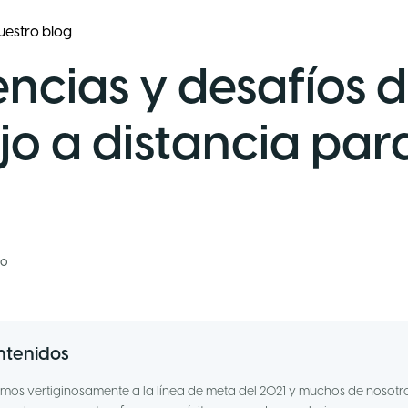
uestro blog
ncias y desafíos d
jo a distancia para
lo
ntenidos
os vertiginosamente a la línea de meta del 2021 y muchos de nosotr