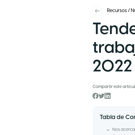
Recursos
/
N
Tende
traba
2022
Compartir este artícu
Tabla de Co
→
Nos acercam