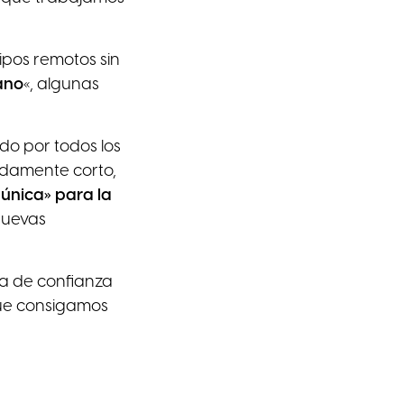
ipos remotos sin
ano
«, algunas
do por todos los
adamente corto,
a única» para la
nuevas
ta de confianza
que consigamos