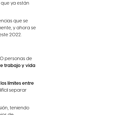
 que ya están
encias que se
mente, y ahora se
este 2022.
00 personas de
re trabajo y vida
e
los límites entre
fícil separar
sión, teniendo
nios de