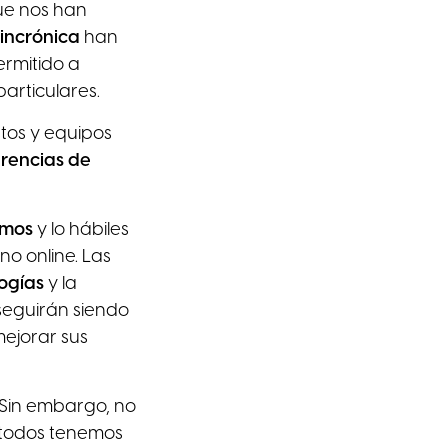
que nos han
sincrónica
han
rmitido a
articulares.
tos y equipos
rencias de
amos
y lo hábiles
o online. Las
logías
y la
seguirán siendo
ejorar sus
Sin embargo, no
 todos tenemos