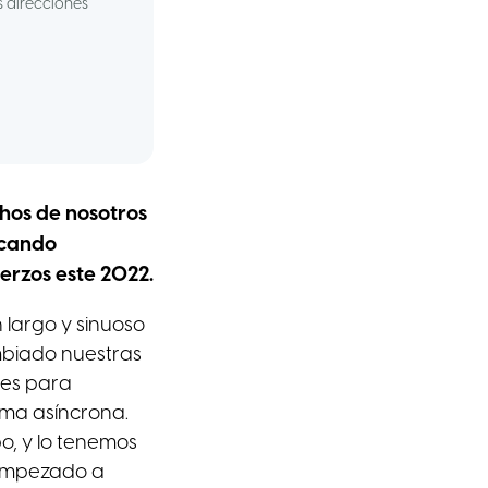
s direcciones
hos de nosotros
acando
uerzos este 2022.
largo y sinuoso
ambiado nuestras
nes para
ma asíncrona.
o, y lo tenemos
 empezado a