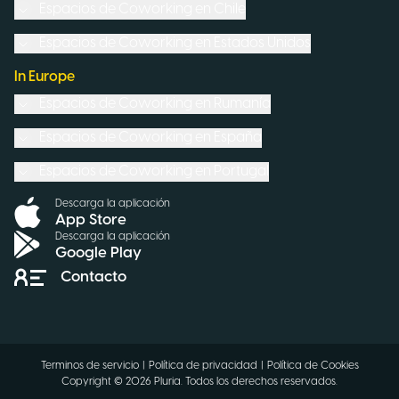
Espacios de Coworking en
Chile
Espacios de Coworking en
Estados Unidos
In Europe
Espacios de Coworking en
Rumanía
Espacios de Coworking en
España
Espacios de Coworking en
Portugal
Descarga la aplicación
App Store
Descarga la aplicación
Google Play
Contacto
Terminos de servicio
|
Política de privacidad
|
Política de Cookies
Copyright ©
2026
Pluria.
Todos los derechos reservados
.