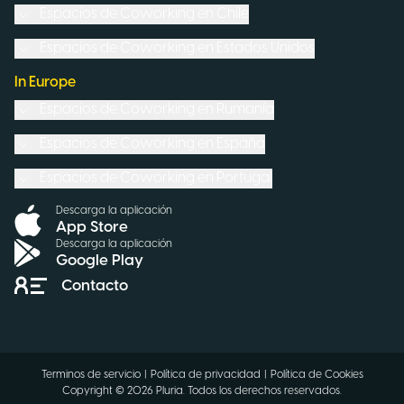
Espacios de Coworking en
Chile
Espacios de Coworking en
Estados Unidos
In Europe
Espacios de Coworking en
Rumanía
Espacios de Coworking en
España
Espacios de Coworking en
Portugal
Descarga la aplicación
App Store
Descarga la aplicación
Google Play
Contacto
Terminos de servicio
|
Política de privacidad
|
Política de Cookies
Copyright ©
2026
Pluria.
Todos los derechos reservados
.