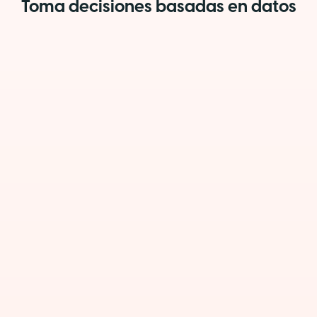
Toma decisiones basadas en datos
Métricas de colaboración y
Dashboa
accionables