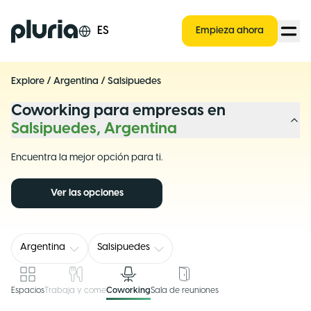
Logo Pluria
ES
Empieza ahora
Explore
/
Argentina
/
Salsipuedes
Coworking para empresas en
Salsipuedes, Argentina
Encuentra la mejor opción para ti.
Ver las opciones
Argentina
Salsipuedes
Espacios
Trabaja y come
Coworking
Sala de reuniones