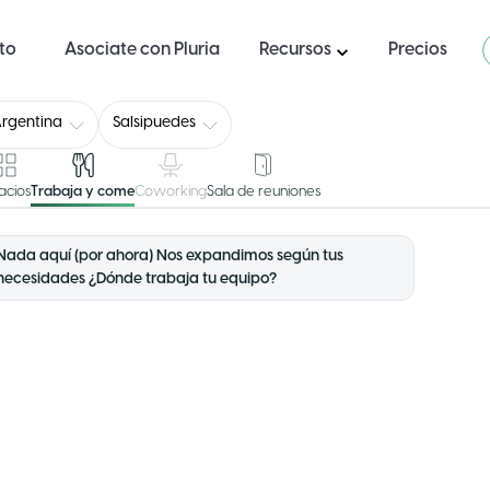
ito
Asociate con Pluria
Recursos
Precios
rgentina
Salsipuedes
acios
Trabaja y come
Coworking
Sala de reuniones
Nada aquí (por ahora) Nos expandimos según tus
necesidades ¿Dónde trabaja tu equipo?