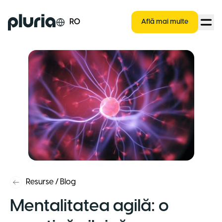
Logo Pluria
RO
Află mai multe
Resurse
/
Blog
Mentalitatea agilă: o