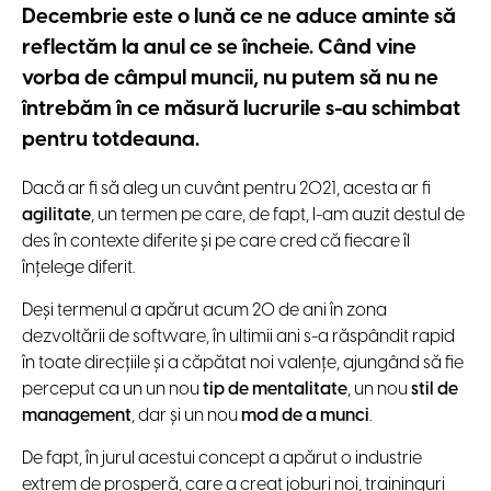
Decembrie este o lună ce ne aduce aminte să
reflectăm la anul ce se încheie. Când vine
vorba de câmpul muncii, nu putem să nu ne
întrebăm în ce măsură lucrurile s-au schimbat
pentru totdeauna.
Dacă ar fi să aleg un cuvânt pentru 2021, acesta ar fi
agilitate
, un termen pe care, de fapt, l-am auzit destul de
des în contexte diferite și pe care cred că fiecare îl
înțelege diferit.
Deși termenul a apărut acum 20 de ani în zona
dezvoltării de software, în ultimii ani s-a răspândit rapid
în toate direcțiile și a căpătat noi valențe, ajungând să fie
perceput ca un un nou
tip de mentalitate
, un nou
stil de
management
,
dar și un nou
mod de a munci
.
De fapt, în jurul acestui concept a apărut o industrie
extrem de prosperă, care a creat joburi noi, traininguri