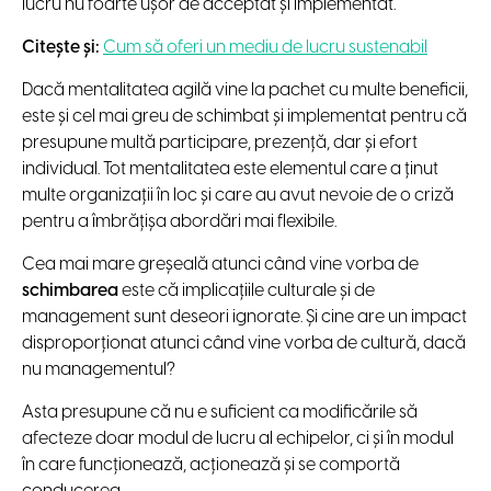
lucru nu foarte ușor de acceptat și implementat.
Citește și:
Cum să oferi un mediu de lucru sustenabil
Dacă mentalitatea agilă vine la pachet cu multe beneficii,
este și cel mai greu de schimbat și implementat pentru că
presupune multă participare, prezență, dar și efort
individual. Tot mentalitatea este elementul care a ținut
multe organizații în loc și care au avut nevoie de o criză
pentru a îmbrățișa abordări mai flexibile.
Cea mai mare greșeală atunci când vine vorba de
schimbarea
este că implicațiile culturale și de
management sunt deseori ignorate. Și cine are un impact
disproporționat atunci când vine vorba de cultură, dacă
nu managementul?
Asta presupune că nu e suficient ca modificările să
afecteze doar modul de lucru al echipelor, ci și în modul
în care funcționează, acționează și se comportă