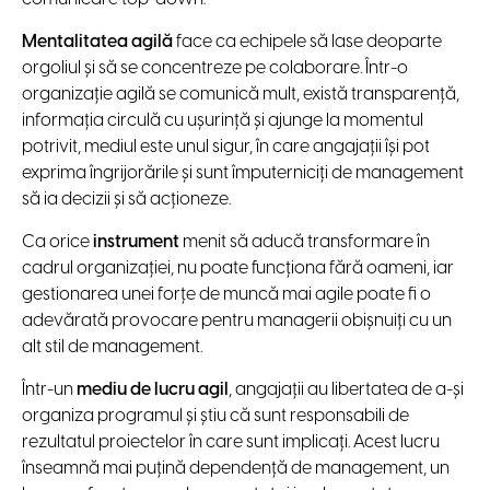
Mentalitatea agilă
face ca echipele să lase deoparte
orgoliul și să se concentreze pe colaborare. Într-o
organizație agilă se comunică mult, există transparență,
informația circulă cu ușurință și ajunge la momentul
potrivit, mediul este unul sigur, în care angajații își pot
exprima îngrijorările și sunt împuterniciți de management
să ia decizii și să acționeze.
Ca orice
instrument
menit să aducă transformare în
cadrul organizației, nu poate funcționa fără oameni, iar
gestionarea unei forțe de muncă mai agile poate fi o
adevărată provocare pentru managerii obișnuiți cu un
alt stil de management.
Într-un
mediu de lucru agil
, angajații au libertatea de a-și
organiza programul și știu că sunt responsabili de
rezultatul proiectelor în care sunt implicați. Acest lucru
înseamnă mai puțină dependență de management, un