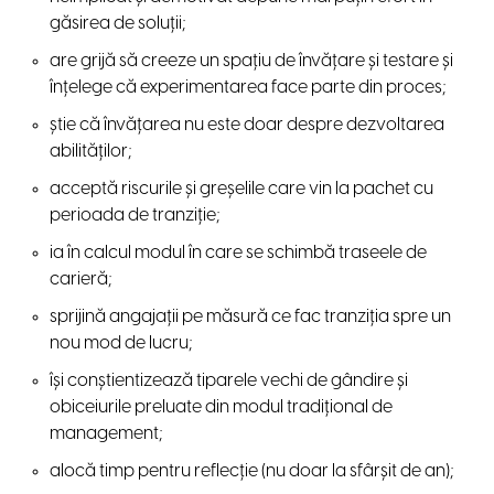
găsirea de soluții;
are grijă să creeze un spațiu de învățare și testare și
înțelege că experimentarea face parte din proces;
știe că învățarea nu este doar despre dezvoltarea
abilităților;
acceptă riscurile și greșelile care vin la pachet cu
perioada de tranziție;
ia în calcul modul în care se schimbă traseele de
carieră;
sprijină angajații pe măsură ce fac tranziția spre un
nou mod de lucru;
își conștientizează tiparele vechi de gândire și
obiceiurile preluate din modul tradițional de
management;
alocă timp pentru reflecție (nu doar la sfârșit de an);