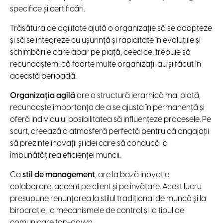
specifice și certificări.
Trăsătura de agilitate ajută o organizație să se adapteze
și să se integreze cu ușurință și rapiditate în evoluțiile și
schimbările care apar pe piață, ceea ce, trebuie să
recunoaștem, că foarte multe organizații au și făcut în
această perioadă.
Organizația agilă
are o structură ierarhică mai plată,
recunoaște importanța de a se ajusta în permanență și
oferă individului posibilitatea să influențeze procesele. Pe
scurt, creează o atmosferă perfectă pentru că angajații
să prezinte inovații și idei care să conducă la
îmbunătățirea eficienței muncii.
Ca
stil de management
, are la bază inovație,
colaborare, accent pe client și pe învățare. Acest lucru
presupune renunțarea la stilul tradițional de muncă și la
birocrație, la mecanismele de control și la tipul de
comunicare top-down.