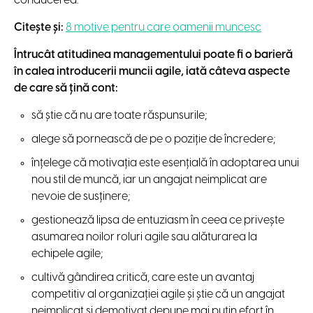
conducerea.
Citește și:
8 motive pentru care oamenii muncesc
Întrucât atitudinea managementului poate fi o barieră
în calea introducerii muncii agile, iată câteva aspecte
de care să țină cont:
să știe că nu are toate răspunsurile;
alege să pornească de pe o poziție de încredere;
înțelege că motivația este esențială în adoptarea unui
nou stil de muncă, iar un angajat neimplicat are
nevoie de susținere;
gestionează lipsa de entuziasm în ceea ce privește
asumarea noilor roluri agile sau alăturarea la
echipele agile;
cultivă gândirea critică, care este un avantaj
competitiv al organizației agile și știe că un angajat
neimplicat și demotivat depune mai puțin efort în