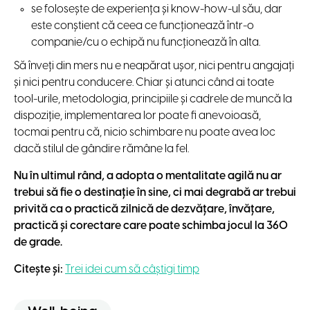
se folosește de experiența și know-how-ul său, dar
este conștient că ceea ce funcționează într-o
companie/cu o echipă nu funcționează în alta.
Să înveți din mers nu e neapărat ușor, nici pentru angajați
și nici pentru conducere. Chiar și atunci când ai toate
tool-urile, metodologia, principiile și cadrele de muncă la
dispoziție, implementarea lor poate fi anevoioasă,
tocmai pentru că, nicio schimbare nu poate avea loc
dacă stilul de gândire rămâne la fel.
Nu în ultimul rând, a adopta o mentalitate agilă nu ar
trebui să fie o destinație în sine, ci mai degrabă ar trebui
privită ca o practică zilnică de dezvățare, învățare,
practică și corectare care poate schimba jocul la 360
de grade.
Citește și:
Trei idei cum să câștigi timp