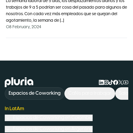
La semana laboral de 5 días, los desplazamientos diarios y los
trabajos de 9 a 5 podrían ser cosa del pasado para algunos de
nosotros. Con cada vez más empleados que se quejan del
agotamiento, la semana de [...]
08 February, 2024
Logo Pluria
Espacios de Coworking
Cafés para trabajar
Sala d
In LatAm
Espacios de Coworking en
Colombia
Espacios de Coworking en
Argentina