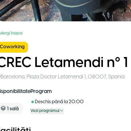
 Mergi înapoi
Coworking
CREC Letamendi nº 1
Barcelona
,
Plaza Doctor Letamendi 1, 08007
,
Spania
isponibilitate
Program
Deschis până la
20:00
1
sală
Vezi programul