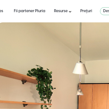
es
Fii partener Pluria
Resurse
Prețuri
Des