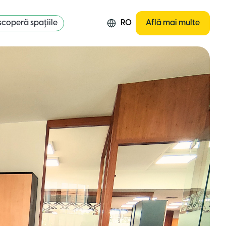
coperă spațiile
RO
Află mai multe