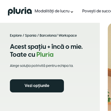
Logo Pluria
Modalități de lucru
Povești de succ
Explore
/
Spania
/
Barcelona
/ Workspace
Acest spațiu + încă o mie.
Toate cu
Pluria
Alege soluția potrivită pentru echipa ta.
Vezi opțiunile