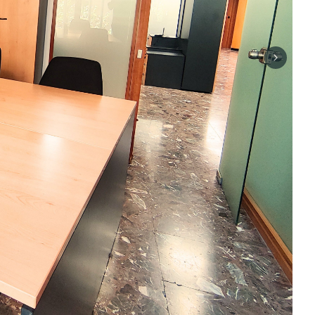
Next sli