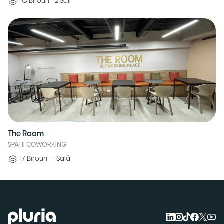
10
Birouri
•
2
Săli
The Room
SPATII COWORKING
17
Birouri
•
1
Sală
Logo Pluria