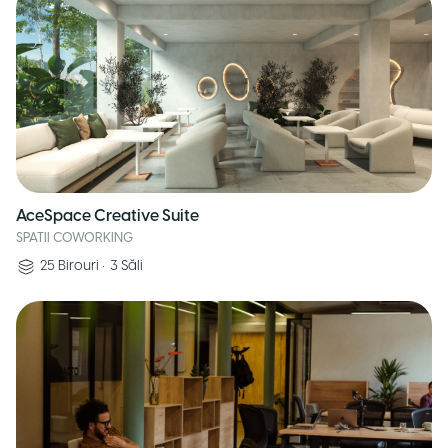
AceSpace Creative Suite
SPATII COWORKING
25
Birouri
•
3
Săli