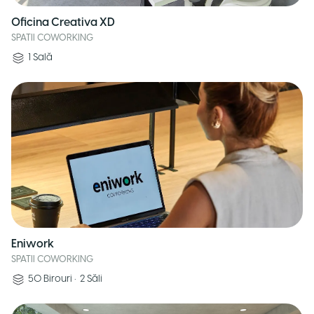
Oficina Creativa XD
SPATII COWORKING
1
Sală
Eniwork
SPATII COWORKING
50
Birouri
•
2
Săli