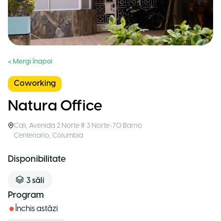
< Mergi înapoi
Coworking
Natura Office
Cali
,
Avenida 2 Norte # 3 Norte-70 Barrio
Centenario
,
Columbia
Disponibilitate
3
săli
Program
Închis astăzi