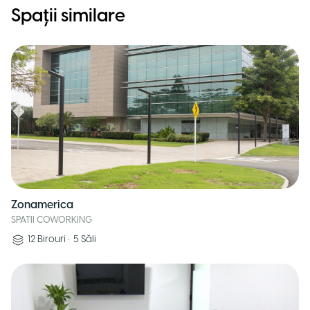
Spații similare
Zonamerica
SPATII COWORKING
12
Birouri
•
5
Săli