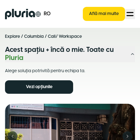
Logo Pluria
RO
Află mai multe
Explore
/
Columbia
/
Cali
/ Workspace
Acest spațiu + încă o mie. Toate cu
Pluria
Alege soluția potrivită pentru echipa ta.
Vezi opțiunile
Previous slide
Next s