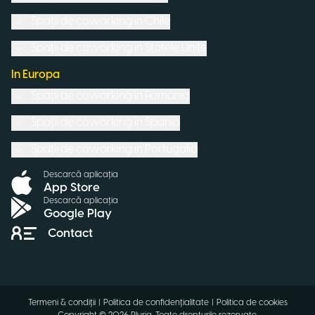
Spații de coworking in
Chile
Spații de coworking in
Statele Unite
In Europa
Spații de coworking in
România
Spații de coworking in
Spania
Spații de coworking in
Portugalia
Descarcă aplicația
App Store
Descarcă aplicația
Google Play
Contact
Termeni & condiții
|
Politica de confidențialitate
|
Politica de cookies