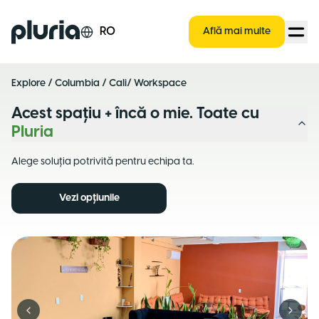
Logo Pluria
RO
Află mai multe
Explore
/
Columbia
/
Cali
/ Workspace
Acest spațiu + încă o mie. Toate cu
Pluria
Alege soluția potrivită pentru echipa ta.
Vezi opțiunile
Previous slide
Next s