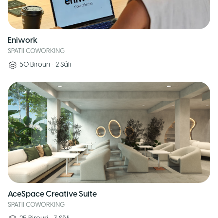
Eniwork
SPATII COWORKING
50
Birouri
•
2
Săli
AceSpace Creative Suite
SPATII COWORKING