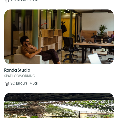
25
Birouri
•
3
Săli
Randa Studio
SPATII COWORKING
20
Birouri
•
4
Săli