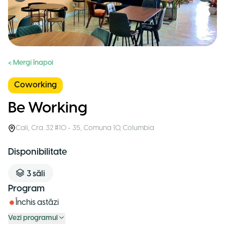
< Mergi înapoi
Coworking
Be Working
Cali
,
Cra. 32 #10 - 35, Comuna 10
,
Columbia
Disponibilitate
3
săli
Program
Închis astăzi
Vezi programul