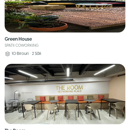
Green House
SPATII COWORKING
10
Birouri
•
2
Săli