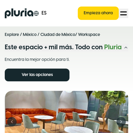
Logo Pluria
ES
Empieza ahora
Explore
/
México
/
Ciudad de México
/ Workspace
Este espacio + mil más. Todo con
Pluria
Encuentra la mejor opción para ti.
Ver las opciones
Previous slide
Next s