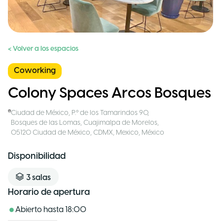
< Volver a los espacios
Coworking
Colony Spaces Arcos Bosques
Ciudad de México
,
P.º de los Tamarindos 90,
Bosques de las Lomas, Cuajimalpa de Morelos,
05120 Ciudad de México, CDMX, Mexico
,
México
Disponibilidad
3
salas
Horario de apertura
Abierto hasta
18:00