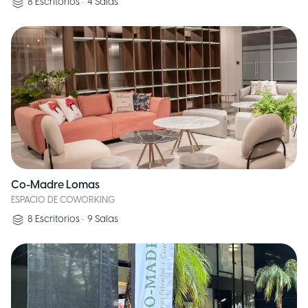
8
Escritorios
•
4
Salas
Co-Madre Lomas
ESPACIO DE COWORKING
8
Escritorios
•
9
Salas