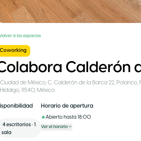
Volver a los espacios
Coworking
Colabora Calderón d
Ciudad de México
,
C. Calderón de la Barca 22, Polanco, P
Hidalgo, 11540
,
México
isponibilidad
Horario de apertura
Abierto hasta
18:00
4
escritorios
•
1
Ver el horario
sala