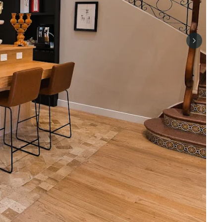
Next sli