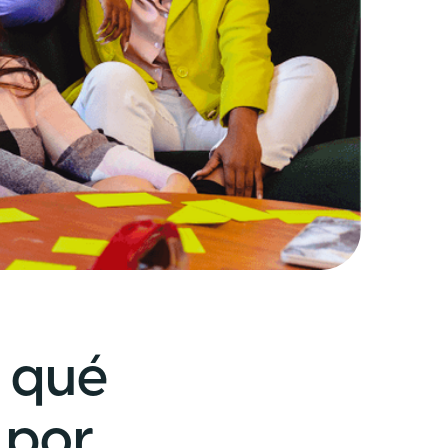
: qué
 por