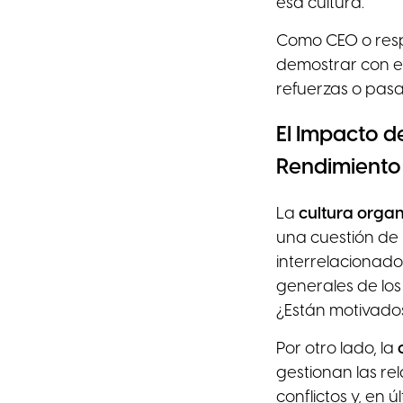
esa cultura.
Como CEO o respo
demostrar con el
refuerzas o pasas
El Impacto de
Rendimiento
La
cultura organ
una cuestión de 
interrelacionados
generales de lo
¿Están motivados
Por otro lado, la
gestionan las re
conflictos y, en 