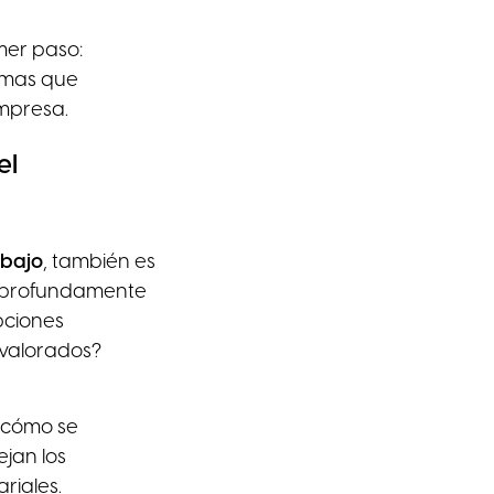
mer paso:
ormas que
empresa.
el
abajo
, también es
n profundamente
epciones
 valorados?
e cómo se
jan los
riales.