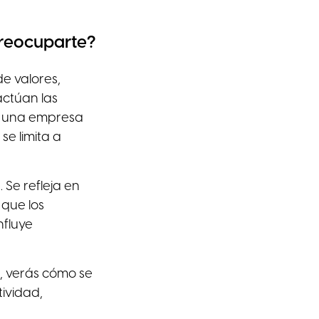
Preocuparte?
de valores,
actúan las
re una empresa
e limita a
 Se refleja en
 que los
nfluye
os, verás cómo se
ividad,