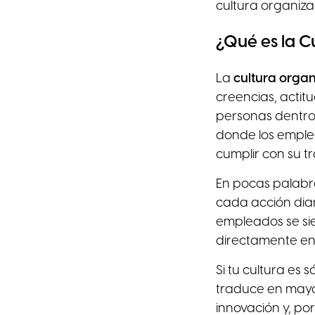
cultura organiza
¿Qué es la C
La
cultura organ
creencias, acti
personas dentro
donde los emplea
cumplir con su t
En pocas palabra
cada acción dia
empleados se sien
directamente en 
Si tu cultura es 
traduce en mayor
innovación y, por