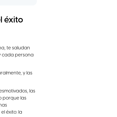
 éxito
na, te saludan
 y cada persona
ralmente, y las
esmotivados, las
o porque las
chas
 éxito: la