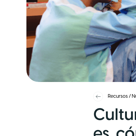
Recursos
/
N
Cultu
es, c