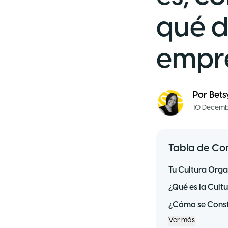
qué d
empr
Por
Bets
10 Decemb
Tabla de Co
Tu Cultura Orga
¿Qué es la Cult
¿Cómo se Const
Ver más