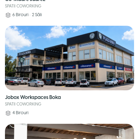
SPATII COWORKING
6
Birouri
•
2
Săli
Jobox Workspaces Boka
SPATII COWORKING
4
Birouri