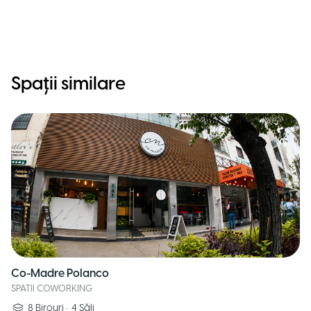
Spații similare
Co-Madre Polanco
SPATII COWORKING
8
Birouri
•
4
Săli