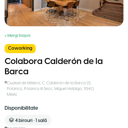
< Mergi înapoi
Coworking
Colabora Calderón de la
Barca
Ciudad de México
,
C. Calderón de la Barca 22,
Polanco, Polanco III Secc, Miguel Hidalgo, 11540
,
Mexic
Disponibilitate
4
birouri
•
1
sală