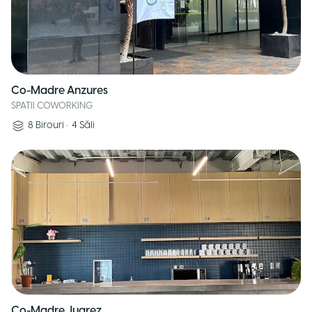
Co-Madre Anzures
SPATII COWORKING
8
Birouri
•
4
Săli
Co-Madre Juarez