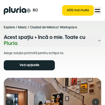
Logo Pluria
RO
Află mai multe
Explore
/
Mexic
/
Ciudad de México
/ Workspace
Acest spațiu + încă o mie. Toate cu
Pluria
Alege soluția potrivită pentru echipa ta.
Vezi opțiunile
Previous slide
Next s