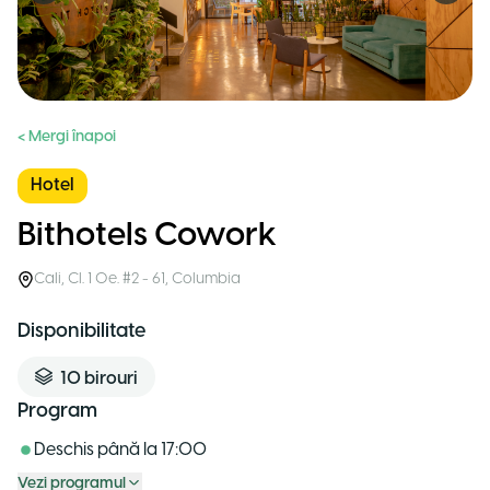
< Mergi înapoi
Hotel
Bithotels Cowork
Cali
,
Cl. 1 Oe. #2 - 61
,
Columbia
Disponibilitate
10
birouri
Program
Deschis până la
17:00
Vezi programul