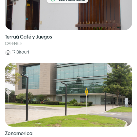
Terruá Café y Juegos
CAFENELE
17
Birouri
Zonamerica