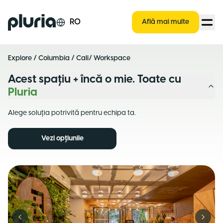
Logo Pluria
RO
Află mai multe
Explore
/
Columbia
/
Cali
/ Workspace
Acest spațiu + încă o mie. Toate cu
Pluria
Alege soluția potrivită pentru echipa ta.
Vezi opțiunile
Previous slide
Next s