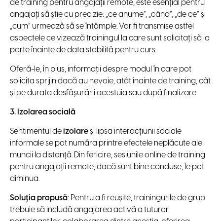
de training pentru angajații remote, este esențial pentru
angajați să știe cu precizie: „ce anume”, „când”, „de ce” și
„cum” urmează să se întâmple. Vor fi transmise astfel
aspectele ce vizează trainingul la care sunt solicitați să ia
parte înainte de data stabilită pentru curs.
Oferă-le, în plus, informații despre modul în care pot
solicita sprijin dacă au nevoie, atât înainte de training, cât
și pe durata desfășurării acestuia sau după finalizare.
3. Izolarea socială
Sentimentul de
izolare
și lipsa interacțiunii sociale
informale se pot număra printre efectele neplăcute ale
muncii la distanță. Din fericire, sesiunile online de training
pentru angajații remote, dacă sunt bine conduse, le pot
diminua.
Soluția propusă
: Pentru a fi reușite, trainingurile de grup
trebuie să includă angajarea activă a tuturor