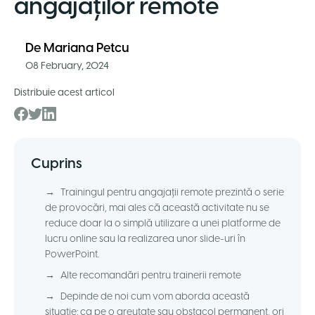
angajaților remote
De
Mariana Petcu
08 February, 2024
Distribuie acest articol
Cuprins
→
Trainingul pentru angajații remote prezintă o serie
de provocări, mai ales că această activitate nu se
reduce doar la o simplă utilizare a unei platforme de
lucru online sau la realizarea unor slide-uri în
PowerPoint.
→
Alte recomandări pentru trainerii remote
→
Depinde de noi cum vom aborda această
situație: ca pe o greutate sau obstacol permanent, ori