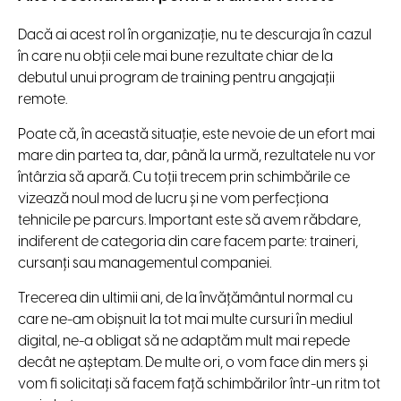
Dacă ai acest rol în organizație, nu te descuraja în cazul
în care nu obții cele mai bune rezultate chiar de la
debutul unui program de training pentru angajații
remote.
Poate că, în această situație, este nevoie de un efort mai
mare din partea ta, dar, până la urmă, rezultatele nu vor
întârzia să apară. Cu toții trecem prin schimbările ce
vizează noul mod de lucru și ne vom perfecționa
tehnicile pe parcurs. Important este să avem răbdare,
indiferent de categoria din care facem parte: traineri,
cursanți sau managementul companiei.
Trecerea din ultimii ani, de la învățământul normal cu
care ne-am obișnuit la tot mai multe cursuri în mediul
digital, ne-a obligat să ne adaptăm mult mai repede
decât ne așteptam. De multe ori, o vom face din mers și
vom fi solicitați să facem față schimbărilor într-un ritm tot