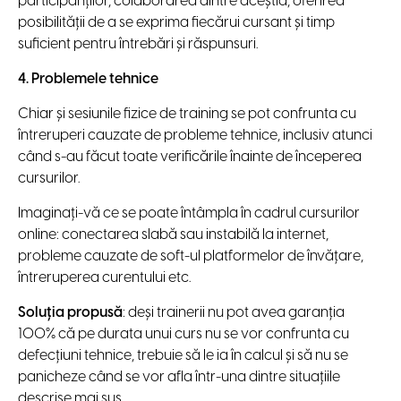
participanților, colaborarea dintre aceștia, oferirea
posibilității de a se exprima fiecărui cursant și timp
suficient pentru întrebări și răspunsuri.
4. Problemele tehnice
Chiar și sesiunile fizice de training se pot confrunta cu
întreruperi cauzate de probleme tehnice, inclusiv atunci
când s-au făcut toate verificările înainte de începerea
cursurilor.
Imaginați-vă ce se poate întâmpla în cadrul cursurilor
online: conectarea slabă sau instabilă la internet,
probleme cauzate de soft-ul platformelor de învățare,
întreruperea curentului etc.
Soluția propusă
: deși trainerii nu pot avea garanția
100% că pe durata unui curs nu se vor confrunta cu
defecțiuni tehnice, trebuie să le ia în calcul și să nu se
panicheze când se vor afla într-una dintre situațiile
descrise mai sus.