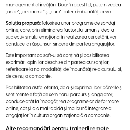
management al învățării. Doar în acest fel, putem vedea
„unde”, „ce anume” și „cum” putem îmbunătăți ceva.
Soluția propusă:
folosirea unor programe de sondaj
online, care, prin eliminarea factorului uman și deci a
subiectivismului emoțional în realizarea cercetării, vor
conduce la răspunsuri sincere din partea angajaților.
Este important ca soft-ul să conțină și posibilitatea
exprimării opiniilor deschise din partea cursanților,
referitoare la noi modalități de îmbunătățire a cursului și,
de ce nu, a companiei.
Posibilitatea astfel oferită, de a-și exprima liber părerile și
sentimentele față de seminarul parcurs și angajator,
conduce atât la îmbogățirea programelor de formare
online, cât și la o mai rapidă și mai bună integrare a
angajaților în cultura organizațională a companiei.
Alte recomandări pentru trainerii remote