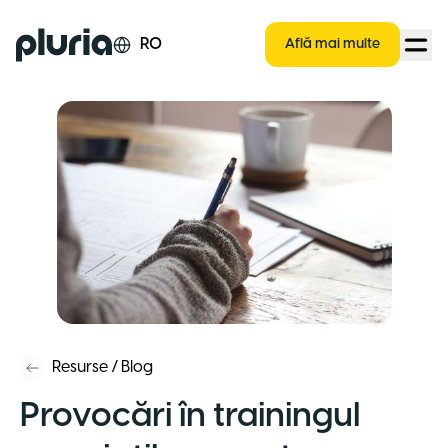
Logo Pluria
RO
Află mai multe
Resurse
/
Blog
Provocări în trainingul