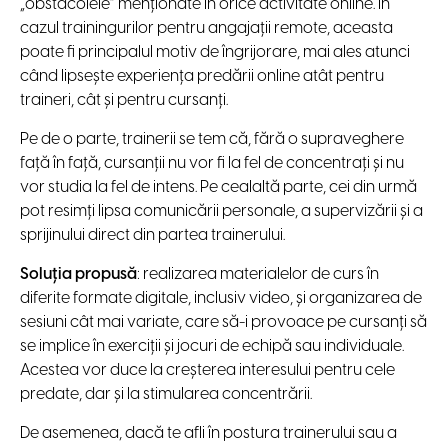
„obstacolele” menționate în orice activitate online. În
cazul trainingurilor pentru angajații remote, aceasta
poate fi principalul motiv de îngrijorare, mai ales atunci
când lipsește experiența predării online atât pentru
traineri, cât și pentru cursanți.
Pe de o parte, trainerii se tem că, fără o supraveghere
față în față, cursanții nu vor fi la fel de concentrați și nu
vor studia la fel de intens. Pe cealaltă parte, cei din urmă
pot resimți lipsa comunicării personale, a supervizării și a
sprijinului direct din partea trainerului.
Soluția propusă
: realizarea materialelor de curs în
diferite formate digitale, inclusiv video, și organizarea de
sesiuni cât mai variate, care să-i provoace pe cursanți să
se implice în exerciții și jocuri de echipă sau individuale.
Acestea vor duce la creșterea interesului pentru cele
predate, dar și la stimularea concentrării.
De asemenea, dacă te afli în postura trainerului sau a