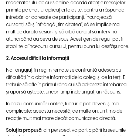
moderatorului de curs online, acordă atenție mesajelor
primite pe chat-ul aplicației folosite, pentru a răspunde
întrebărilor adresate de participanți. Încurajează
cursanții să-și înfrângă „timiditatea”, să se implice mai
mult pe durata sesiunii și să aibă curajul să intervină
atunci când au ceva de spus. Acest gen de reguli pot fi
stabilite la începutul cursului, pentru buna lui desfășurare.
2. Accesul dificil la informații
Noii angajați în regim remote se confruntă adesea cu
dificultăți în a obține informații de la colegi și de la terți. Ei
trebuie să afle în primul rând cui să adreseze întrebarea
și apoi să aștepte, uneori timp îndelungat, un răspuns.
În cazul comunicării online, lucrurile pot deveni și mai
complicate: aceasta necesită, de multe ori, un timp de
reacție mult mai mare decât comunicarea directă.
Soluția propusă
: din perspectiva participării la sesiunile