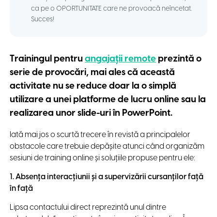
ca pe o OPORTUNITATE care ne provoacă neîncetat.
Succes!
Trainingul pentru
angajații remote
prezintă o
serie de provocări, mai ales că această
activitate nu se reduce doar la o simplă
utilizare a unei platforme de lucru online sau la
realizarea unor slide-uri în PowerPoint.
Iată mai jos o scurtă trecere în revistă a principalelor
obstacole care trebuie depășite atunci când organizăm
sesiuni de training online și soluțiile propuse pentru ele:
1. Absența interacțiunii și a supervizării cursanților față
în față
Lipsa contactului direct reprezintă unul dintre