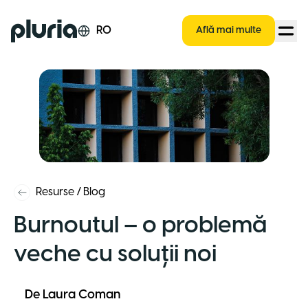
Logo Pluria
RO
Află mai multe
Resurse
/
Blog
Burnoutul – o problemă
veche cu soluții noi
De
Laura Coman