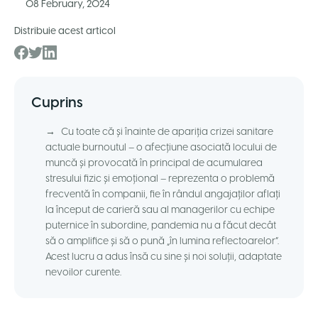
08 February, 2024
Distribuie acest articol
Cuprins
→
Cu toate că și înainte de apariția crizei sanitare
actuale burnoutul – o afecțiune asociată locului de
muncă și provocată în principal de acumularea
stresului fizic și emoțional – reprezenta o problemă
frecventă în companii, fie în rândul angajaților aflați
la început de carieră sau al managerilor cu echipe
puternice în subordine, pandemia nu a făcut decât
să o amplifice și să o pună „în lumina reflectoarelor”.
Acest lucru a adus însă cu sine și noi soluții, adaptate
nevoilor curente.