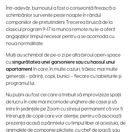
Într-adevăr, burnoutul a fost o consecință firească a
schimbărilor survenite peste noapte în rândul
companiilor de pretutindeni. Trecerea bruscă de la
clasicul program 9-17 la munca remote nu le-a oferit
angajaților timpul necesar pentru a se acomoda cu
noua normalitate.
Mulți au schimbat de pe-o zi pe alta biroul open-space
cu
singurătatea unei garsoniere sau cu haosul unui
apartament
în care, în multe cazuri, trăiesc mai multe
generații – părinți, copii, bunici – fiecare cu tabieturile și
programul lui.
Nu puțini au fost cei care a trebuit să improvizeze spații
de lucru în cele mai incomode unghere ale casei și să
intre în ședințele pe Zoom cu stresul permanent că vor fi
întrerupți de copiii care vor atenție, pentru că asociază
prezența acasă a părintelui cu timpul liber al acestuia, de
animalele de companie plictisite, cu chef de joacă, sau