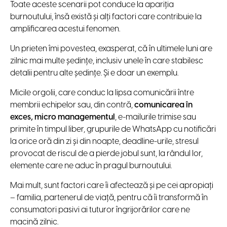
Toate aceste scenarii pot conduce la apariția
burnoutului, însă există și alți factori care contribuie la
amplificarea acestui fenomen.
Un prieten îmi povestea, exasperat, că în ultimele luni are
zilnic mai multe ședințe, inclusiv unele în care stabilesc
detalii pentru alte ședințe. Și e doar un exemplu.
Micile orgolii, care conduc la lipsa comunicării între
membrii echipelor sau, din contră,
comunicarea în
exces, micro managementul
, e-mailurile trimise sau
primite în timpul liber, grupurile de WhatsApp cu notificări
la orice oră din zi și din noapte, deadline-urile, stresul
provocat de riscul de a pierde jobul sunt, la rândul lor,
elemente care ne aduc în pragul burnoutului.
Mai mult, sunt factori care îi afectează și pe cei apropiați
– familia, partenerul de viață, pentru că îi transformă în
consumatori pasivi ai tuturor îngrijorărilor care ne
macină zilnic.