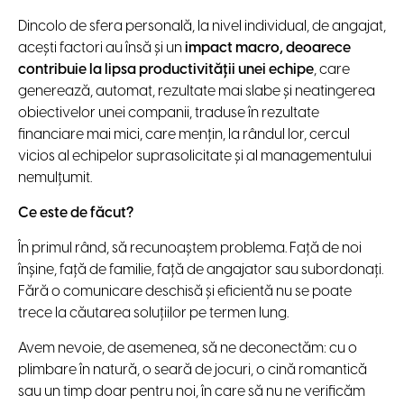
Dincolo de sfera personală, la nivel individual, de angajat,
acești factori au însă și un
impact macro, deoarece
contribuie la lipsa productivității unei echipe
, care
generează, automat, rezultate mai slabe și neatingerea
obiectivelor unei companii, traduse în rezultate
financiare mai mici, care mențin, la rândul lor, cercul
vicios al echipelor suprasolicitate și al managementului
nemulțumit.
Ce este de făcut?
În primul rând, să recunoaștem problema. Față de noi
înșine, față de familie, față de angajator sau subordonați.
Fără o comunicare deschisă și eficientă nu se poate
trece la căutarea soluțiilor pe termen lung.
Avem nevoie, de asemenea, să ne deconectăm: cu o
plimbare în natură, o seară de jocuri, o cină romantică
sau un timp doar pentru noi, în care să nu ne verificăm