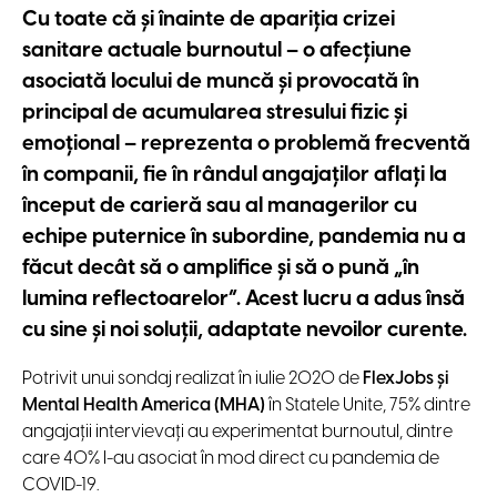
Cu toate că și înainte de apariția crizei
sanitare actuale burnoutul – o afecțiune
asociată locului de muncă și provocată în
principal de acumularea stresului fizic și
emoțional – reprezenta o problemă frecventă
în companii, fie în rândul angajaților aflați la
început de carieră sau al managerilor cu
echipe puternice în subordine, pandemia nu a
făcut decât să o amplifice și să o pună „în
lumina reflectoarelor”. Acest lucru a adus însă
cu sine și noi soluții, adaptate nevoilor curente.
Potrivit unui sondaj realizat în iulie 2020 de
FlexJobs și
Mental Health America (MHA)
în Statele Unite, 75% dintre
angajații intervievați au experimentat burnoutul, dintre
care 40% l-au asociat în mod direct cu pandemia de
COVID-19.