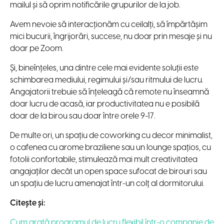
mailul și să oprim notificările grupurilor de la job.
Avem nevoie să interacționăm cu ceilalți, să împărtășim
mici bucurii, îngrijorări, succese, nu doar prin mesaje și nu
doar pe Zoom.
Și, bineînțeles, una dintre cele mai evidente soluții este
schimbarea mediului, regimului și/sau ritmului de lucru.
Angajatorii trebuie să înțeleagă că remote nu înseamnă
doar lucru de acasă, iar productivitatea nu e posibilă
doar de la birou sau doar între orele 9-17.
De multe ori, un spațiu de coworking cu decor minimalist,
o cafenea cu arome braziliene sau un lounge spațios, cu
fotolii confortabile, stimulează mai mult creativitatea
angajaților decât un open space sufocat de birouri sau
un spațiu de lucru amenajat într-un colț al dormitorului.
Citește și:
Cum arată programul de lucru flexibil într-o companie de