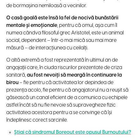
de bormașina nemiloasă a vecinilor.
O casă goală este însă la fel de nocivă bunăstării
mentale și emoționale
, pentru că omul, așa cum îl
numea cândva filosoful grec Aristotel, este un animal
social, dependent – într-o mai mică sau mai mare
măsură – de interacțiunea cu ceilalți.
O altă extremă a fost reprezentată în ultimul an de
angajații care, în ciuda riscurilor prezentate de criza
sanitară,
au fost nevoiți să meargă în continuare la
birou
– fie pentru că activitatea lor depindea de
prezența acolo, fie pentru că angajatorul nu a reușit să
găsească un canal eficient de a comunica cu echipele
astfel încât să nu fie nevoie să supravegheze fizic
activitatea acestora pentru a se convinge că își
îndeplinesc corect sarcinile.
Știai că sindromul Boreout este opusul Burnoutului?