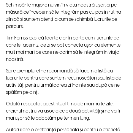
Schimbările majore nu vin în viața noastră ușor, ci pe
măsură ce începem să le integrăm pas cu pas în rutina
zilnică și suntem atenți la cum se schimbă lucrurile pe
parcurs.
Tim Ferriss explică foarte clar în carte cum lucrurile pe
care le facem zi de zi se pot conecta ușor cu elemente
mult mai mari pe care ne dorim să le integrăm în viața
noastră.
Spre exemplu, el ne recomandă să facem o listă cu
lucrurile pentru care suntem recunoscători sau lista de
activități pentru următoarea zi înainte sau după ce ne
spălăm pe dinți.
Odată respectat acest ritual timp de mai multe zile,
creierul nostru va asocia cele două activități și ne va fi
mai ușor să le adoptăm pe termen lung.
Autorul are o preferință personală și pentru o etichetă