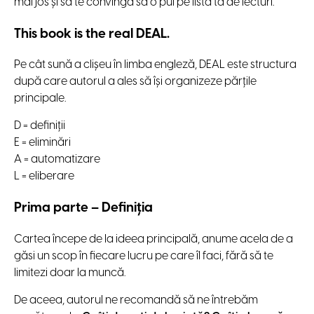
mai jos și să te convingă să o pui pe lista ta de lecturi.
This book is the real DEAL.
Pe cât sună a clișeu în limba engleză, DEAL este structura
după care autorul a ales să își organizeze părțile
principale.
D = definiții
E = eliminări
A = automatizare
L = eliberare
Prima parte – Definiția
Cartea începe de la ideea principală, anume acela de a
găsi un scop în fiecare lucru pe care îl faci, fără să te
limitezi doar la muncă.
De aceea, autorul ne recomandă să ne întrebăm