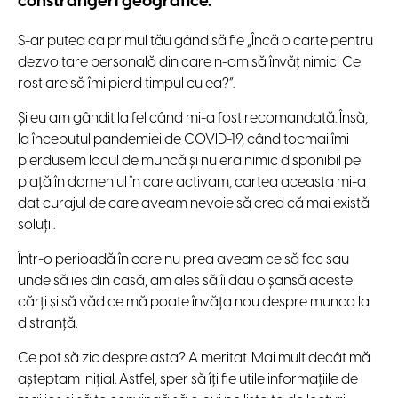
constrângeri geografice.
S-ar putea ca primul tău gând să fie „Încă o carte pentru
dezvoltare personală din care n-am să învăț nimic! Ce
rost are să îmi pierd timpul cu ea?”.
Și eu am gândit la fel când mi-a fost recomandată. Însă,
la începutul pandemiei de COVID-19, când tocmai îmi
pierdusem locul de muncă și nu era nimic disponibil pe
piață în domeniul în care activam, cartea aceasta mi-a
dat curajul de care aveam nevoie să cred că mai există
soluții.
Într-o perioadă în care nu prea aveam ce să fac sau
unde să ies din casă, am ales să îi dau o șansă acestei
cărți și să văd ce mă poate învăța nou despre munca la
distranță.
Ce pot să zic despre asta? A meritat. Mai mult decât mă
așteptam inițial. Astfel, sper să îți fie utile informațiile de