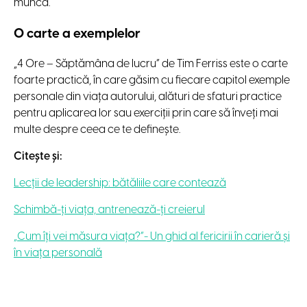
muncă.
O carte a exemplelor
„4 Ore – Săptămâna de lucru” de Tim Ferriss este o carte
foarte practică, în care găsim cu fiecare capitol exemple
personale din viața autorului, alături de sfaturi practice
pentru aplicarea lor sau exerciții prin care să înveți mai
multe despre ceea ce te definește.
Citește și:
Lecții de leadership: bătăliile care contează
Schimbă-ți viața, antrenează-ți creierul
„Cum îți vei măsura viața?”- Un ghid al fericirii în carieră și
în viața personală