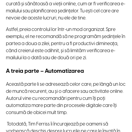
curată și sănătoasă a vieții online, cum ar fi verificarea e-
mailului sau planificarea ședințelor. Tu ești cel care are
nevoie de aceste lucruri, nu ele de tine.
Astfel, preia controlul lor într-un mod organizat. Spre
exemplu, el ne recomandă să ne programăm ședințele în
partea a doua a zilei, pentru a fi productivi dimineața,
când creierul este odihnit, și să limităm verificarea e-
mailului la o dată sau de două ori pe zi.
A treia parte – Automatizarea
Această parte li se adresează celor care, pe lângă un loc
de muncă recurent, au și o afacere sau activitate online.
Autorul vine cu recomandări pentru cum îți poți
automatiza mare parte din procesele digitale care îți
consumă de obicei mult timp.
Totodată, Tim Ferriss îi încurajează pe oameni să
vorbească deschis despre lucrurile pe care le învață în