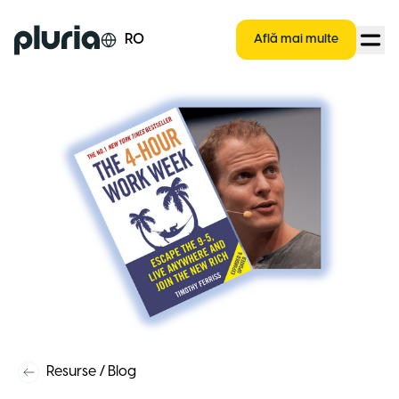
Logo Pluria
RO
Află mai multe
Resurse
/
Blog