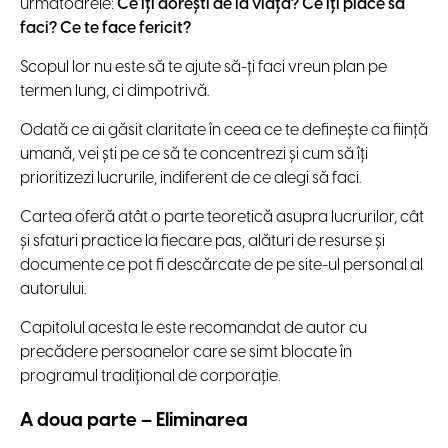
următoarele:
Ce îți dorești de la viață? Ce îți place să
faci? Ce te face fericit?
Scopul lor nu este să te ajute să-ți faci vreun plan pe
termen lung, ci dimpotrivă.
Odată ce ai găsit claritate în ceea ce te definește ca ființă
umană, vei ști pe ce să te concentrezi și cum să îți
prioritizezi lucrurile, indiferent de ce alegi să faci.
Cartea oferă atât o parte teoretică asupra lucrurilor, cât
și sfaturi practice la fiecare pas, alături de resurse și
documente ce pot fi descărcate de pe site-ul personal al
autorului.
Capitolul acesta le este recomandat de autor cu
precădere persoanelor care se simt blocate în
programul tradițional de corporație.
A doua parte – Eliminarea