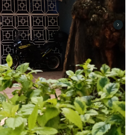
Next sli