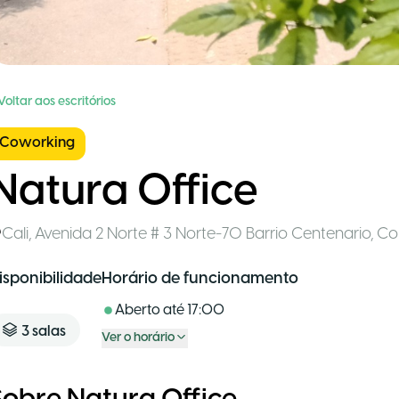
Voltar aos escritórios
Coworking
Natura Office
Cali
,
Avenida 2 Norte # 3 Norte-70 Barrio Centenario
,
Co
isponibilidade
Horário de funcionamento
Aberto até
17:00
3
salas
Ver o horário