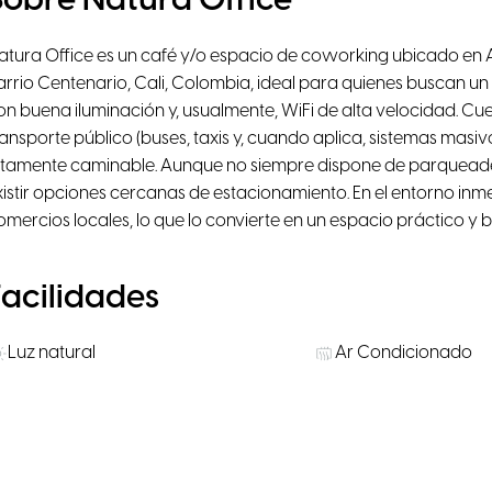
Sobre Natura Office
atura Office es un café y/o espacio de coworking ubicado en 
arrio Centenario, Cali, Colombia, ideal para quienes buscan 
on buena iluminación y, usualmente, WiFi de alta velocidad. Cu
ransporte público (buses, taxis y, cuando aplica, sistemas masivo
ltamente caminable. Aunque no siempre dispone de parqueader
xistir opciones cercanas de estacionamiento. En el entorno inm
omercios locales, lo que lo convierte en un espacio práctico y 
Facilidades
Luz natural
Ar Condicionado
Cadeiras ergonómicas
Projetor
Escritórios Privados
Água, café e chá