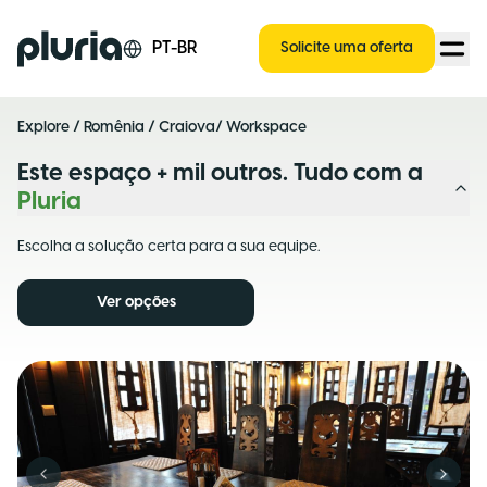
Logo Pluria
PT-BR
Solicite uma oferta
Explore
/
Romênia
/
Craiova
/ Workspace
Este espaço + mil outros. Tudo com a
Pluria
Escolha a solução certa para a sua equipe.
Ver opções
Previous slide
Next s