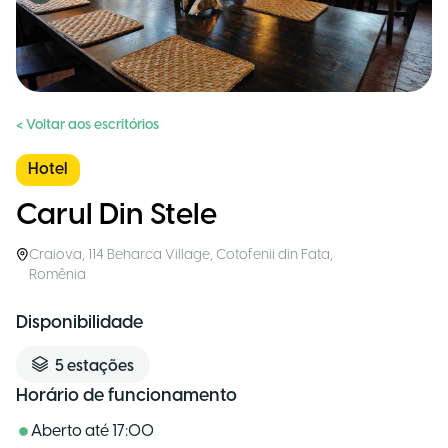
< Voltar aos escritórios
Hotel
Carul Din Stele
Craiova
,
114 Beharca Village, Cotofenii din Fata
,
Romênia
Disponibilidade
5
estações
Horário de funcionamento
Aberto até
17:00