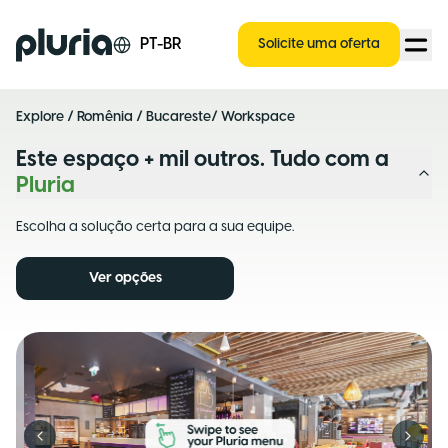
Logo Pluria
PT-BR
Solicite uma oferta
Explore
/
Romênia
/
Bucareste
/ Workspace
Este espaço + mil outros. Tudo com a
Pluria
Escolha a solução certa para a sua equipe.
Ver opções
Previous slide
Next s