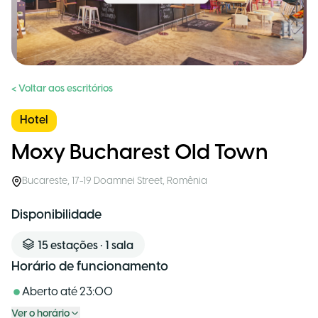
< Voltar aos escritórios
Hotel
Moxy Bucharest Old Town
Bucareste
,
17-19 Doamnei Street
,
Romênia
Disponibilidade
15
estações
•
1
sala
Horário de funcionamento
Aberto até
23:00
Ver o horário