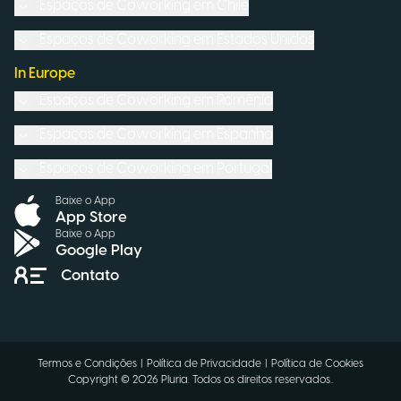
Espaços de Coworking em
Chile
Espaços de Coworking em
Estados Unidos
In Europe
Espaços de Coworking em
Romênia
Espaços de Coworking em
Espanha
Espaços de Coworking em
Portugal
Baixe o App
App Store
Baixe o App
Google Play
Contato
Termos e Condições
|
Política de Privacidade
|
Política de Cookies
Copyright ©
2026
Pluria.
Todos os direitos reservados.
.