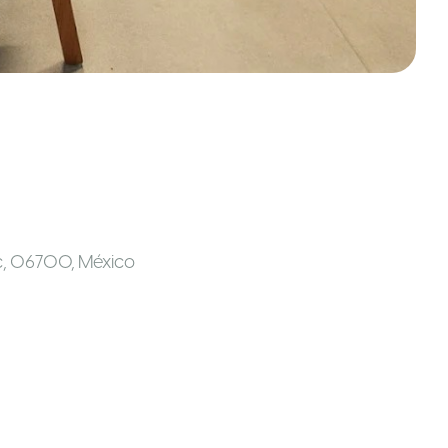
c, 06700
,
México