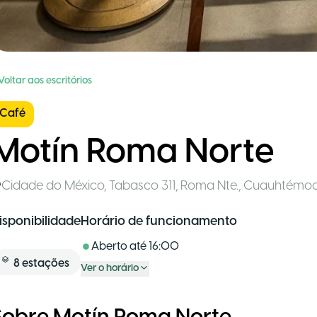
Voltar aos escritórios
Café
Motín Roma Norte
Cidade do México
,
Tabasco 311, Roma Nte., Cuauhtémo
isponibilidade
Horário de funcionamento
Aberto até
16:00
8
estações
Ver o horário