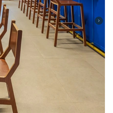
Next sli