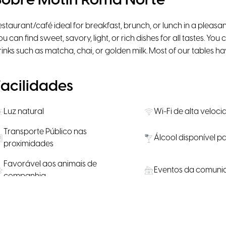
Sobre Motín Roma Norte
estaurant/café ideal for breakfast, brunch, or lunch in a plea
ou can find sweet, savory, light, or rich dishes for all tastes. Yo
rinks such as matcha, chai, or golden milk. Most of our tables hav
Facilidades
Luz natural
Wi-Fi de alta veloc
Transporte Público nas
Álcool disponível 
proximidades
Favorável aos animais de
Eventos da comuni
companhia
Localização