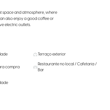
sant space and atmosphere, where
u can also enjoy a good coffee or
e electric outlets.
idade
Terraço exterior
Restaurante no local / Cafetaria /
para compra
Bar
dade