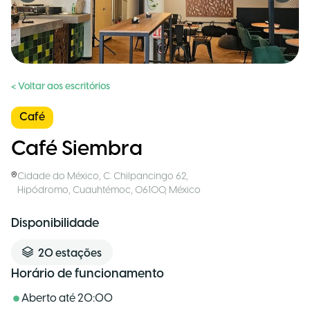
< Voltar aos escritórios
Café
Café Siembra
Cidade do México
,
C. Chilpancingo 62,
Hipódromo, Cuauhtémoc, 06100
,
México
Disponibilidade
20
estações
Horário de funcionamento
Aberto até
20:00