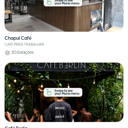
Chapul Café
CAFE PARA TRABALHAR
20
Estações