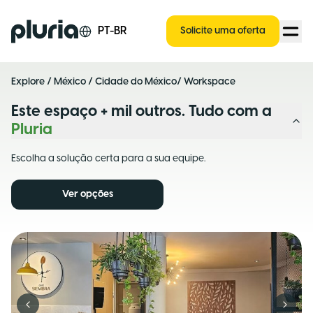
Logo Pluria
PT-BR
Solicite uma oferta
Explore
/
México
/
Cidade do México
/ Workspace
Este espaço + mil outros. Tudo com a
Pluria
Escolha a solução certa para a sua equipe.
Ver opções
Previous slide
Next s