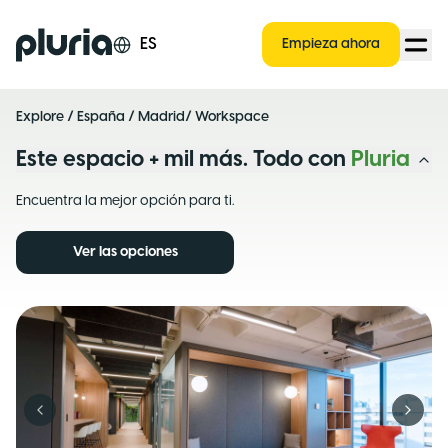
Logo Pluria
ES
Empieza ahora
Explore
/
España
/
Madrid
/ Workspace
Este espacio + mil más. Todo con
Pluria
Encuentra la mejor opción para ti.
Ver las opciones
Previous slide
Next s