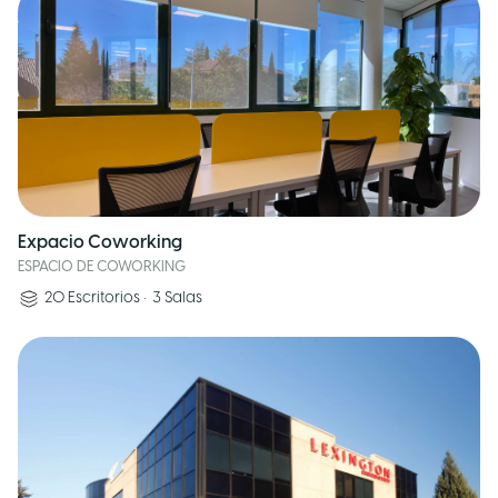
Expacio Coworking
ESPACIO DE COWORKING
20
Escritorios
•
3
Salas