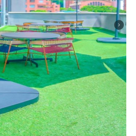
Next sli