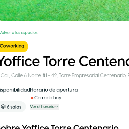
Volver a los espacios
Coworking
Yoffice Torre Centen
Cali
,
Calle 6 Norte. #1 - 42, Torre Empresarial Centenario, 
isponibilidad
Horario de apertura
Cerrado hoy
6
salas
Ver el horario
Sobre Yoffice Torre Centenario