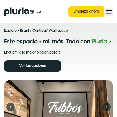
Logo Pluria
ES
Empieza ahora
Explore
/
Brasil
/
Curitiba
/ Workspace
Este espacio + mil más. Todo con
Pluria
Encuentra la mejor opción para ti.
Ver las opciones
Previous slide
Next s