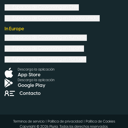
Espacios de Coworking en
Chile
Espacios de Coworking en
Estados Unidos
In Europe
Espacios de Coworking en
Rumanía
Espacios de Coworking en
España
Espacios de Coworking en
Portugal
Descarga la aplicación
App Store
Descarga la aplicación
Google Play
Contacto
Terminos de servicio
|
Política de privacidad
|
Política de Cookies
Copyright ©
2026
Pluria.
Todos los derechos reservados
.