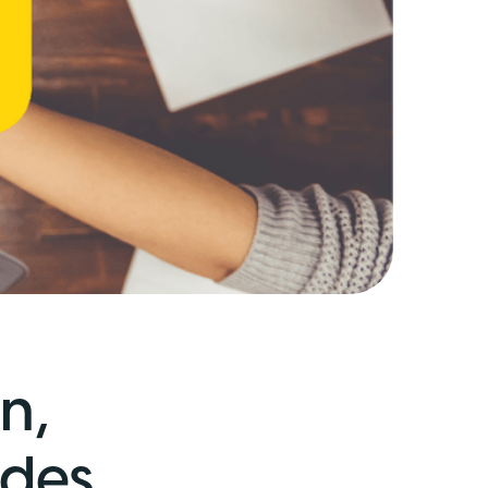
n,
ades