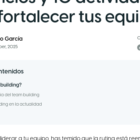
fortalecer tus equ
C
io García
er, 2025
ntenidos
 building?
ria del team building
lding en la actualidad
iderar a tu equipo, has temido que la rutina está re