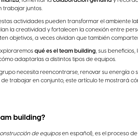
onfianza
, fomentar la
colaboración genuina
y recorda
 trabajar juntos.
estas actividades pueden transformar el ambiente la
ulan la creatividad y fortalecen la conexión entre per
n objetivos, a veces olvidan que también comparten 
 exploraremos
qué es el team building
, sus beneficios,
cómo adaptarlas a distintos tipos de equipos.
u grupo necesita reencontrarse, renovar su energía o
r de trabajar en conjunto, este artículo te mostrará có
eam building?
onstrucción de equipos
en español), es el proceso de 