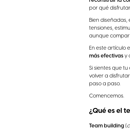
reconstruir la c
por qué disfrutan
Bien diseñadas, 
tensiones, estim
aunque comparte
En este artículo
más efectivas
y 
Si sientes que t
volver a disfruta
paso a paso.
Comencemos.
¿Qué es el t
Team building
(
c