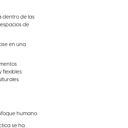
 dentro de las
 espacios de
dose en una
amentos
flexibles:
lturales
nfoque humano.
ctica se ha