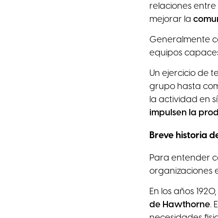
relaciones entre
mejorar la
comun
Generalmente co
equipos capaces 
Un ejercicio de 
grupo hasta comp
la actividad en sí
impulsen la prod
Breve historia d
Para entender có
organizaciones 
En los años 1920,
de Hawthorne
.
necesidades fisio