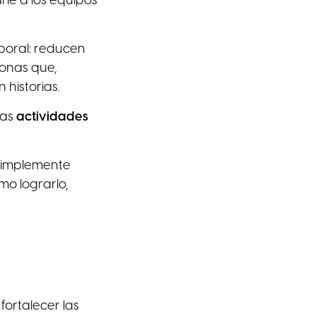
rle a los equipos
boral: reducen
sonas que,
historias.
 las
actividades
 simplemente
mo lograrlo,
fortalecer las