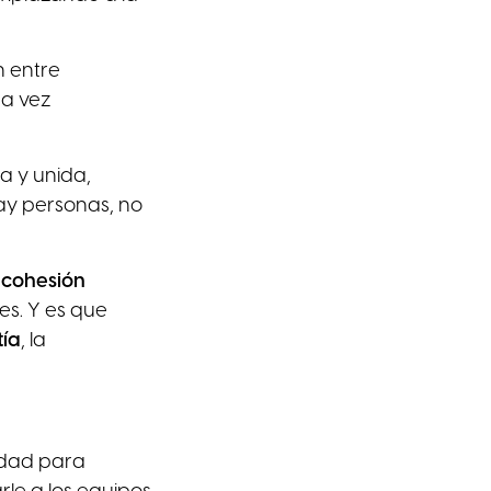
n entre
na vez
a y unida,
ay personas, no
a
cohesión
es. Y es que
ía
, la
idad para