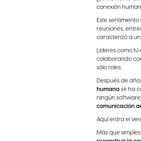
conexión huma
Este sentimiento
reuniones, entre
caracterizó a un
Líderes como tú 
colaborando con
sólo roles.
Después de años 
humana
se ha c
ningún software,
comunicación a
Aquí entra el ve
Más que simples 