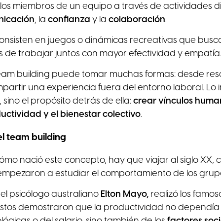
 los miembros de un equipo a través de actividades 
icación
, la
confianza
y la
colaboración
.
nsisten en juegos o dinámicas recreativas que busca
de trabajar juntos con mayor efectividad y empatía
team building puede tomar muchas formas: desde reso
artir una experiencia fuera del entorno laboral. Lo 
, sino el propósito detrás de ella:
crear vínculos huma
uctividad y el bienestar colectivo
.
el team building
mo nació este concepto, hay que viajar al siglo XX, 
empezaron a estudiar el comportamiento de los grupo
 el psicólogo australiano
Elton Mayo,
realizó los famo
 Estos demostraron que la productividad no dependía 
lógicas o del salario, sino también de los
factores soc