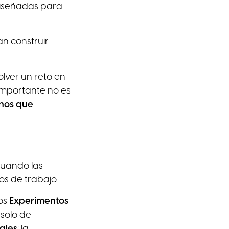
diseñadas para
n construir
.
lver un reto en
importante no es
nos que
cuando las
s de trabajo.
sos
Experimentos
solo de
iales
: la