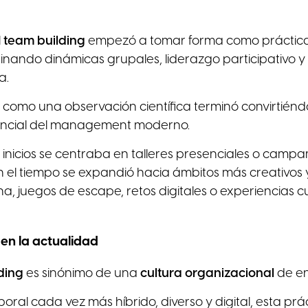
l
team building
empezó a tomar forma como práctica
nando dinámicas grupales, liderazgo participativo y
a.
como una observación científica terminó convirtién
encial del management moderno.
inicios se centraba en talleres presenciales o camp
n el tiempo se expandió hacia ámbitos más creativos y 
a, juegos de escape, retos digitales o experiencias cu
 en la actualidad
ding
es sinónimo de una
cultura organizacional
de e
oral cada vez más híbrido, diverso y digital, esta prá