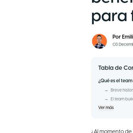
para 
Por
Emil
03 Decemb
Tabla de Co
¿Qué es el team
→
Breve histo
→
El team bui
Ver más
¿Al momento de l