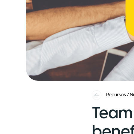
Recursos
/
N
Team 
benef