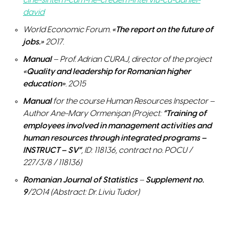
cine-sintem-cum-ne-credem-interviu-cu-daniel-
david
World Economic Forum.
«The report on the future of
jobs.»
2017.
Manual
– Prof. Adrian CURAJ, director of the project
«Quality and leadership for Romanian higher
education»
. 2015
Manual
for the course Human Resources Inspector –
Author Ane-Mary Ormenișan (Project:
“Training of
employees involved in management activities and
human resources through integrated programs –
INSTRUCT – SV”
, ID: 118136, contract no. POCU /
227/3/8 / 118136)
Romanian Journal of Statistics
–
Supplement no.
9
/2014 (Abstract: Dr. Liviu Tudor)