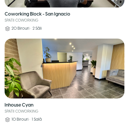
Coworking Block - San Ignacio
SPATII COWORKING
20
Birouri
•
2
Săli
Inhouse Cyan
SPATII COWORKING
10
Birouri
•
1
Sală