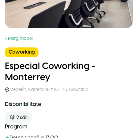
< Mergi înapoi
Coworking
Especial Coworking -
Monterrey
Medellín
,
Carrera 48 # 10 - 45
,
Columbia
Disponibilitate
2
săli
Program
Deschis până la
17:00