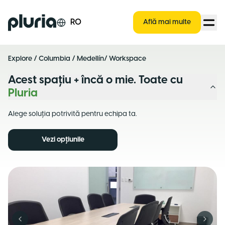
Logo Pluria
RO
Află mai multe
Explore
/
Columbia
/
Medellín
/ Workspace
Acest spațiu + încă o mie. Toate cu
Pluria
Alege soluția potrivită pentru echipa ta.
Vezi opțiunile
Previous slide
Next s