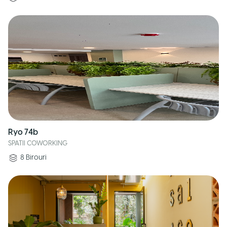
Ryo 74b
SPATII COWORKING
8
Birouri