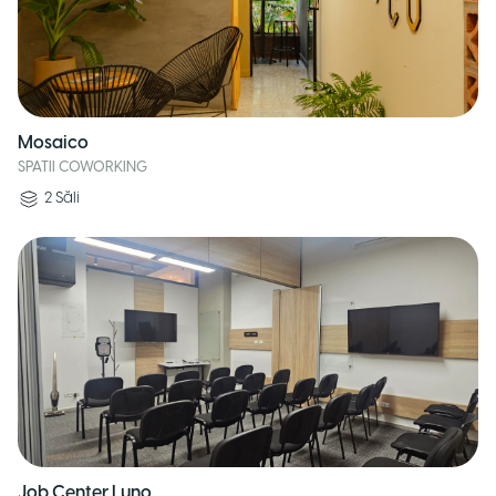
Mosaico
SPATII COWORKING
2
Săli
Job Center Luno