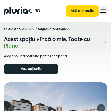
Logo Pluria
RO
Află mai multe
Explore
/
Columbia
/
Bogota
/ Workspace
Acest spațiu + încă o mie. Toate cu
Pluria
Alege soluția potrivită pentru echipa ta.
Vezi opțiunile
Previous slide
Next s