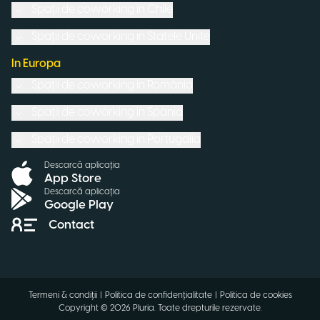
Spații de coworking in
Chile
Spații de coworking in
Statele Unite
In Europa
Spații de coworking in
România
Spații de coworking in
Spania
Spații de coworking in
Portugalia
Descarcă aplicația
App Store
Descarcă aplicația
Google Play
Contact
Termeni & condiții
|
Politica de confidențialitate
|
Politica de cookies
Copyright ©
2026
Pluria.
Toate drepturile rezervate
.