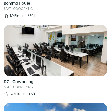
Bomma House
SPATII COWORKING
10
Birouri
•
2
Săli
DGL Coworking
SPATII COWORKING
30
Birouri
•
4
Săli