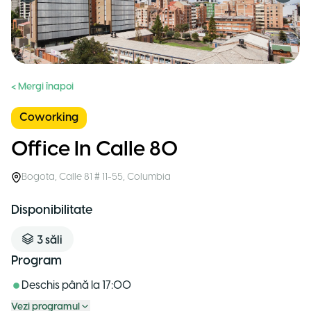
< Mergi înapoi
Coworking
Office In Calle 80
Bogota
,
Calle 81 # 11-55
,
Columbia
Disponibilitate
3
săli
Program
Deschis până la
17:00
Vezi programul