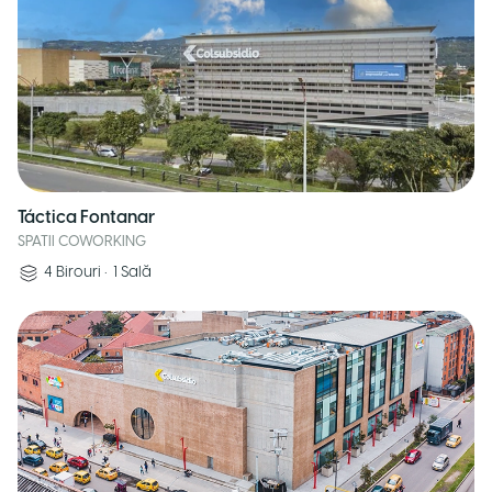
Táctica Fontanar
SPATII COWORKING
4
Birouri
•
1
Sală