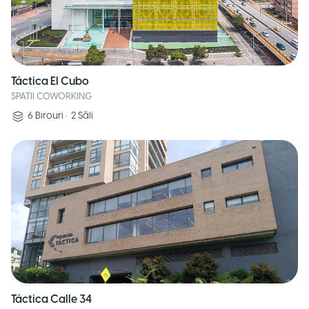
Táctica El Cubo
SPATII COWORKING
6
Birouri
•
2
Săli
Táctica Calle 34