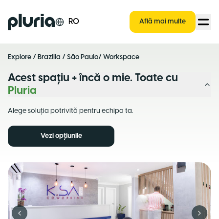
Logo Pluria
RO
Află mai multe
Explore
/
Brazilia
/
São Paulo
/ Workspace
Acest spațiu + încă o mie. Toate cu
Pluria
Alege soluția potrivită pentru echipa ta.
Vezi opțiunile
Previous slide
Next s