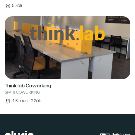
5
Săli
Think.lab Coworking
SPATII COWORKING
4
Birouri
•
2
Săli
Logo Pluria