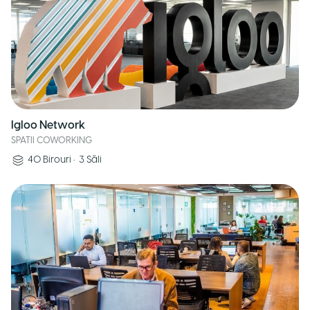
Igloo Network
SPATII COWORKING
40
Birouri
•
3
Săli