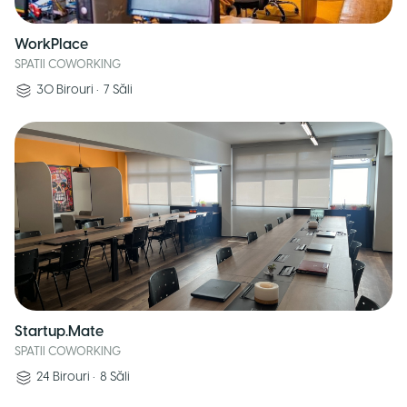
WorkPlace
SPATII COWORKING
30
Birouri
•
7
Săli
Startup.Mate
SPATII COWORKING
24
Birouri
•
8
Săli