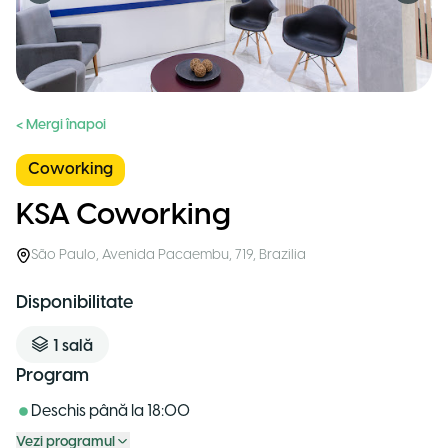
< Mergi înapoi
Coworking
KSA Coworking
São Paulo
,
Avenida Pacaembu, 719
,
Brazilia
Disponibilitate
1
sală
Program
Deschis până la
18:00
Vezi programul