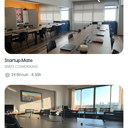
Startup.Mate
SPATII COWORKING
24
Birouri
•
8
Săli