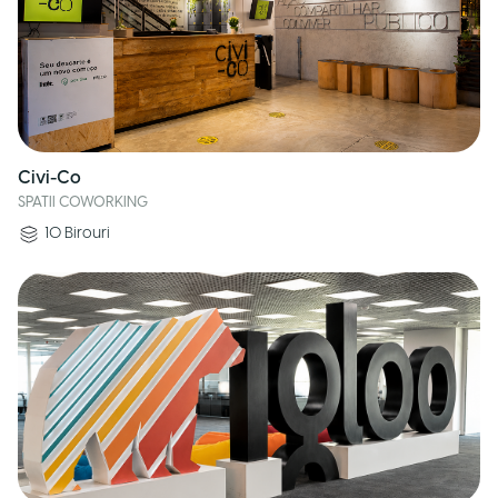
Civi-Co
SPATII COWORKING
10
Birouri