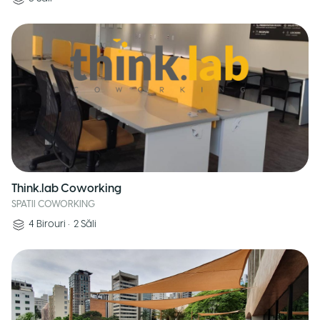
Think.lab Coworking
SPATII COWORKING
4
Birouri
•
2
Săli