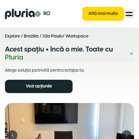
Logo Pluria
RO
Află mai multe
Explore
/
Brazilia
/
São Paulo
/ Workspace
Acest spațiu + încă o mie. Toate cu
Pluria
Alege soluția potrivită pentru echipa ta.
Vezi opțiunile
Previous slide
Next s