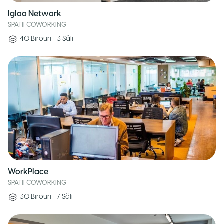
Igloo Network
SPATII COWORKING
40
Birouri
•
3
Săli
WorkPlace
SPATII COWORKING
30
Birouri
•
7
Săli