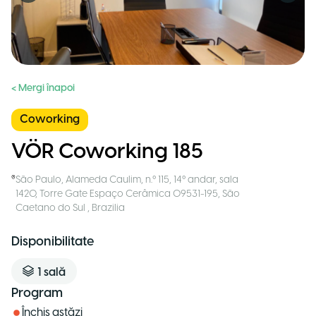
< Mergi înapoi
Coworking
VÖR Coworking 185
São Paulo
,
Alameda Caulim, n.º 115, 14º andar, sala
1420, Torre Gate Espaço Cerâmica 09531-195, São
Caetano do Sul
,
Brazilia
Disponibilitate
1
sală
Program
Închis astăzi