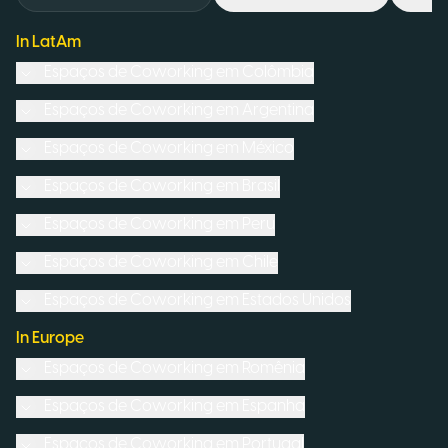
In LatAm
Espaços de Coworking em
Colômbia
Espaços de Coworking em
Argentina
Espaços de Coworking em
México
Espaços de Coworking em
Brasil
Espaços de Coworking em
Peru
Espaços de Coworking em
Chile
Espaços de Coworking em
Estados Unidos
In Europe
Espaços de Coworking em
Romênia
Espaços de Coworking em
Espanha
Espaços de Coworking em
Portugal