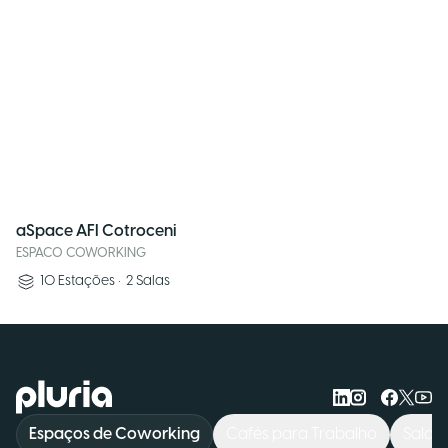
aSpace AFI Cotroceni
ESPACO COWORKING
10
Estações
•
2
Salas
Logo Pluria
Espaços de Coworking
Cafés para Trabalho
Salas