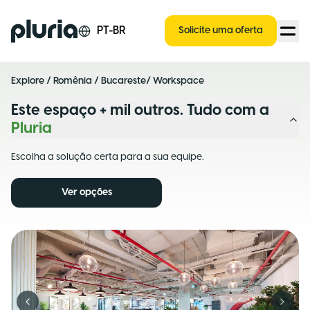
Logo Pluria
PT-BR
Solicite uma oferta
Explore
/
Romênia
/
Bucareste
/ Workspace
Este espaço + mil outros. Tudo com a
Pluria
Escolha a solução certa para a sua equipe.
Ver opções
Previous slide
Next s