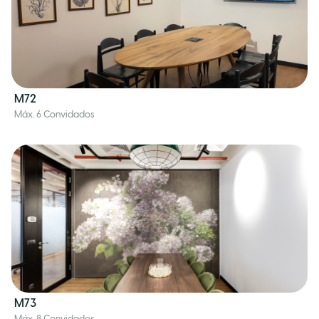
M72
Máx. 6 Convidados
M73