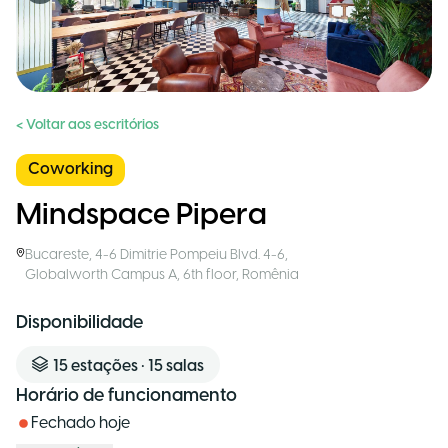
< Voltar aos escritórios
Coworking
Mindspace Pipera
Bucareste
,
4-6 Dimitrie Pompeiu Blvd. 4-6,
Globalworth Campus A, 6th floor
,
Romênia
Disponibilidade
15
estações
•
15
salas
Horário de funcionamento
Fechado hoje