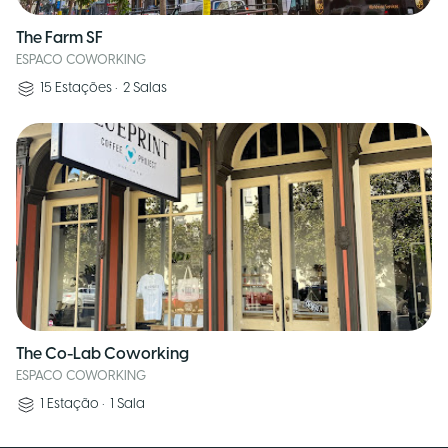
The Farm SF
ESPACO COWORKING
15
Estações
•
2
Salas
The Co-Lab Coworking
ESPACO COWORKING
1
Estação
•
1
Sala