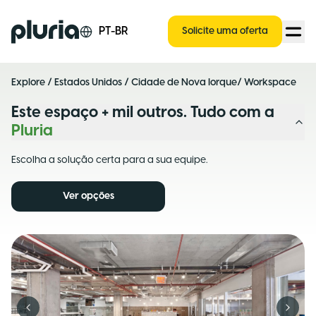
Logo Pluria
PT-BR
Solicite uma oferta
Explore
/
Estados Unidos
/
Cidade de Nova Iorque
/ Workspace
Este espaço + mil outros. Tudo com a
Pluria
Escolha a solução certa para a sua equipe.
Ver opções
Previous slide
Next s