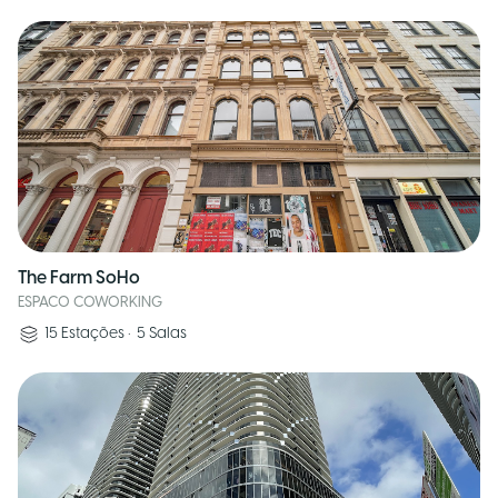
The Farm SoHo
ESPACO COWORKING
15
Estações
•
5
Salas