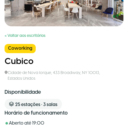
< Voltar aos escritórios
Coworking
Cubico
Cidade de Nova Iorque
,
433 Broadway, NY 10013
,
Estados Unidos
Disponibilidade
25
estações
•
3
salas
Horário de funcionamento
Aberto até
19:00