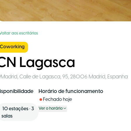
Voltar aos escritórios
Coworking
CN Lagasca
Madrid
,
Calle de Lagasca, 95, 28006 Madrid
,
Espanha
isponibilidade
Horário de funcionamento
Fechado hoje
10
estações
•
3
Ver o horário
salas