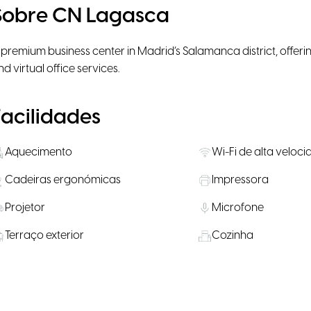
Sobre CN Lagasca
 premium business center in Madrid’s Salamanca district, offeri
nd virtual office services.
Facilidades
Aquecimento
Wi-Fi de alta veloc
Cadeiras ergonómicas
Impressora
Projetor
Microfone
Terraço exterior
Cozinha
Transporte Público 
Estacionamento
proximidades
Lanches disponíveis para compra