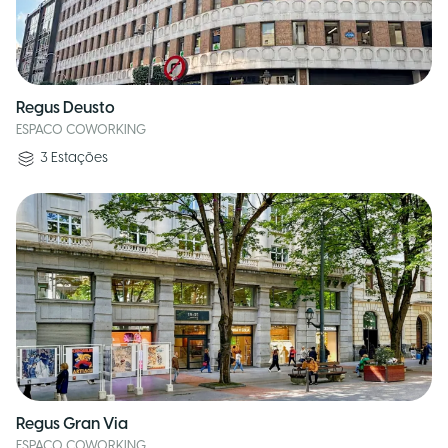
Regus Deusto
ESPACO COWORKING
3
Estações
Regus Gran Via
ESPACO COWORKING