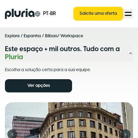
Logo Pluria
PT-BR
Solicite uma oferta
Explore
/
Espanha
/
Bilbao
/ Workspace
Este espaço + mil outros. Tudo com a
Pluria
Escolha a solução certa para a sua equipe.
Ver opções
Previous slide
Next s