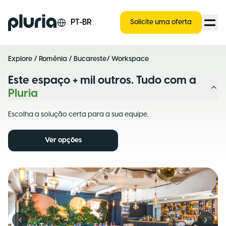
Logo Pluria
PT-BR
Solicite uma oferta
Explore
/
Romênia
/
Bucareste
/ Workspace
Este espaço + mil outros. Tudo com a
Pluria
Escolha a solução certa para a sua equipe.
Ver opções
Previous slide
Next s