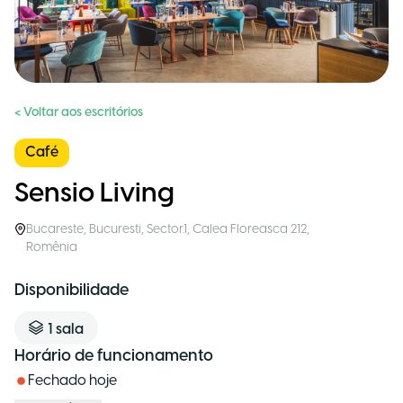
< Voltar aos escritórios
Café
Sensio Living
Bucareste
,
Bucuresti, Sector.1, Calea Floreasca 212
,
Romênia
Disponibilidade
1
sala
Horário de funcionamento
Fechado hoje