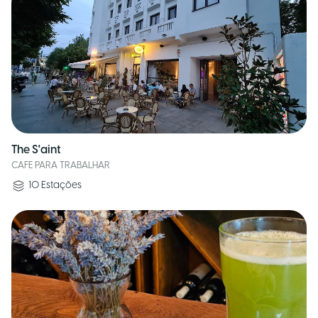
The S'aint
CAFE PARA TRABALHAR
10
Estações