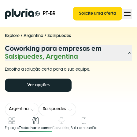
Logo Pluria
PT-BR
Solicite uma oferta
Explore
/
Argentina
/
Salsipuedes
Coworking para empresas em
Salsipuedes, Argentina
Escolha a solução certa para a sua equipe.
Ver opções
Argentina
Salsipuedes
Espaços
Trabalhar e comer
Coworking
Sala de reunião