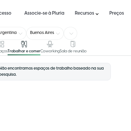
ucesso
Associe-se à Pluria
Recursos
Preços
rgentina
Buenos Aires
aços
Trabalhar e comer
Coworking
Sala de reunião
Não encontramos espaços de trabalho baseado na sua
pesquisa.