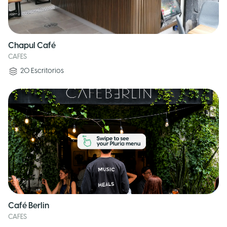
Chapul Café
CAFES
20
Escritorios
Café Berlin
CAFES