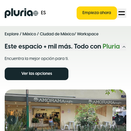
Logo Pluria
ES
Empieza ahora
Explore
/
México
/
Ciudad de México
/ Workspace
Este espacio + mil más. Todo con
Pluria
Encuentra la mejor opción para ti.
Ver las opciones
Previous slide
Next s