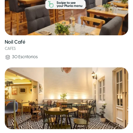
Noíl Café
CAFES
30
Escritorios