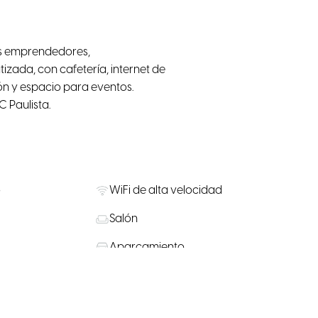
os emprendedores,
izada, con cafetería, internet de
ión y espacio para eventos.
 Paulista.
o
WiFi de alta velocidad
Salón
Aparcamiento
ría / Bar