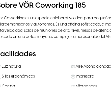
Sobre VÖR Coworking 185
ör Coworking es un espacio colaborativo ideal para pequeñ
icroempresarios y autónomos. Es una oficina sofisticada, climat
lta velocidad, salas de reuniones de alto nivel, mesas de atenc
bicado en uno de los mayores complejos empresariales del ABC
Facilidades
Luz natural
Aire Acondicionad
Sillas ergonómicas
Impresora
Cocina
Microondas
Suministros de agua, café y té
Restaurante / Cafete