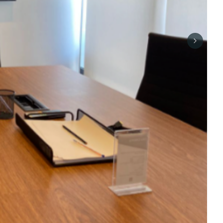
Next sli