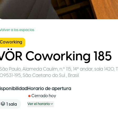
Volver a los espacios
Coworking
VÖR Coworking 185
São Paulo
,
Alameda Caulim, n.º 115, 14º andar, sala 1420
09531-195, São Caetano do Sul
,
Brasil
isponibilidad
Horario de apertura
Cerrado hoy
1
sala
Ver el horario