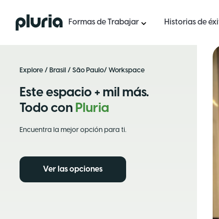
Logo Pluria
Formas de Trabajar
Historias de éx
Explore
/
Brasil
/
São Paulo
/ Workspace
Este espacio + mil más.
Todo con
Pluria
Encuentra la mejor opción para ti.
Ver las opciones