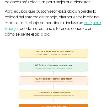
palancas más efectivas para mejorar el bienestar.
Para equipos que buscan esa flexibilidad sin perder la
calidad del entorno de trabajo, alternar entre la oficina,
espacios de trabajo compartidos o incluso un
café para
trabajar
puede marcar una diferencia concreta en
cómo se siente el día a día.
01. Establece expectativas claras y realistas
Roles, prioridades y criterios de éxito bien definidos
02. Protege el tiempo de descanso real
Desconexión fuera del horario, vacaciones sin trabajo
03. Crea espacios seguros para hablar
Feedback bidireccional y canales formales e informales
04. Reconoce el trabajo bien hecho
Conversaciones directas y específicas, no solo incentivos
05. Ofrece flexibilidad real