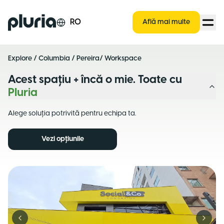
Logo Pluria
RO
Află mai multe
Explore
/
Columbia
/
Pereira
/ Workspace
Acest spațiu + încă o mie. Toate cu
Pluria
Alege soluția potrivită pentru echipa ta.
Vezi opțiunile
Previous slide
Next s