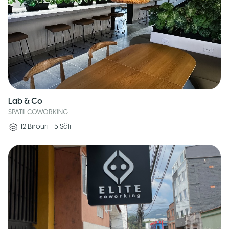
Lab & Co
SPATII COWORKING
12
Birouri
•
5
Săli