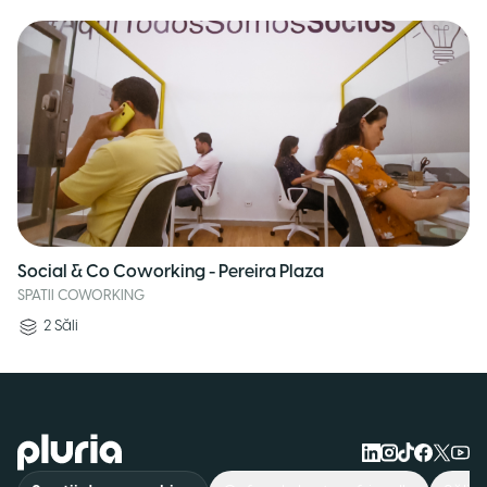
Social & Co Coworking - Pereira Plaza
SPATII COWORKING
2
Săli
Logo Pluria