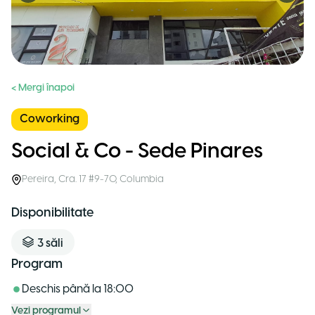
< Mergi înapoi
Coworking
Social & Co - Sede Pinares
Pereira
,
Cra. 17 #9-70
,
Columbia
Disponibilitate
3
săli
Program
Deschis până la
18:00
Vezi programul