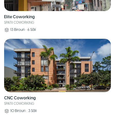
Elite Coworking
SPATII COWORKING
13
Birouri
•
6
Săli
CNC Coworking
SPATII COWORKING
10
Birouri
•
3
Săli