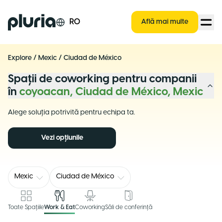
Logo Pluria
RO
Află mai multe
Explore
/
Mexic
/
Ciudad de México
Spații de coworking pentru companii
în
coyoacan, Ciudad de México, Mexic
Alege soluția potrivită pentru echipa ta.
Vezi opțiunile
Mexic
Ciudad de México
Toate Spațiile
Work & Eat
Coworking
Săli de conferință