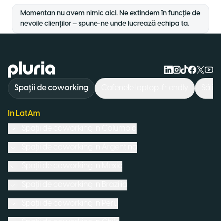
Momentan nu avem nimic aici. Ne extindem în funcție de
nevoile clienților — spune-ne unde lucrează echipa ta.
Logo Pluria
Spații de coworking
Cafenele laptop-friendly
Săli 
In LatAm
Spații de coworking in
Columbia
Spații de coworking in
Argentina
Spații de coworking in
Mexic
Spații de coworking in
Brazilia
Spații de coworking in
Peru