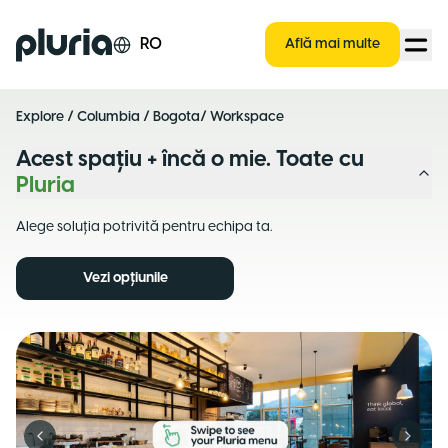
Logo Pluria
RO
Află mai multe
Explore
/
Columbia
/
Bogota
/ Workspace
Acest spațiu + încă o mie. Toate cu
Pluria
Alege soluția potrivită pentru echipa ta.
Vezi opțiunile
Previous slide
Next s