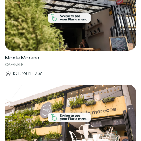
Monte Moreno
CAFENELE
10
Birouri
•
2
Săli