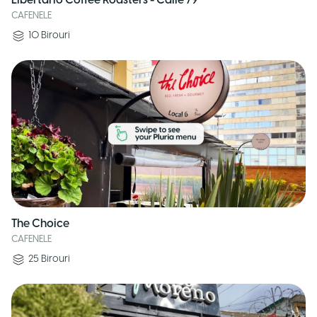
Libertario Coffee Roasters - Calle 79
CAFENELE
10
Birouri
The Choice
CAFENELE
25
Birouri