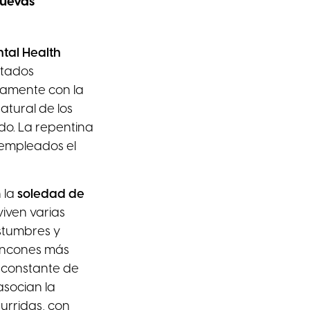
nuevas
tal Health
stados
tamente con la
tural de los
do. La repentina
s empleados el
 la
soledad de
iven varias
stumbres y
rincones más
s constante de
asocian la
urridas, con