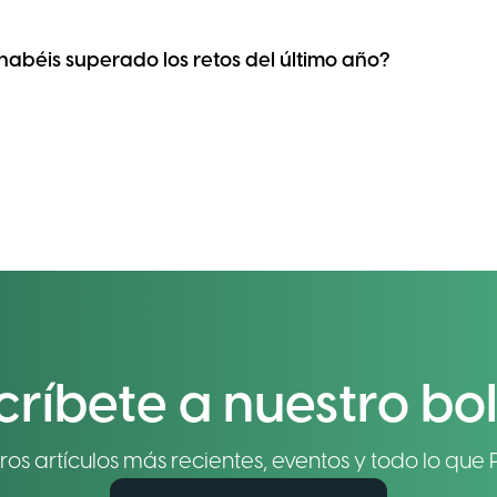
abéis superado los retos del último año?
críbete a nuestro bol
os artículos más recientes, eventos y todo lo que P