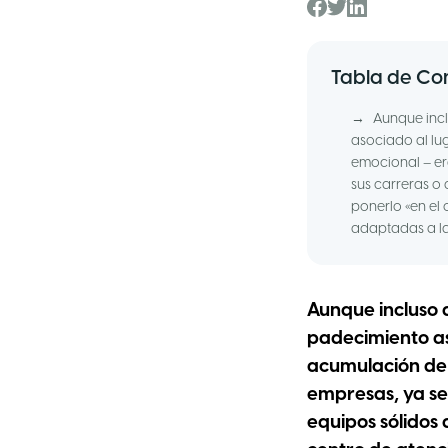
Tabla de Co
→
Aunque incl
asociado al lu
emocional – er
sus carreras o
ponerlo «en el
adaptadas a la
Aunque incluso a
padecimiento as
acumulación de 
empresas, ya se
equipos sólidos 