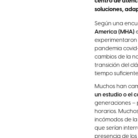
centro de atenc
soluciones, ada
Según una encue
America (MHA)
e
experimentaron a
pandemia covid-1
cambios de la n
transición del cl
tiempo suficient
Muchos han camb
un estudio o el
generaciones – p
horarios. Muchos
incómodos de la 
que serían inter
presencia de los