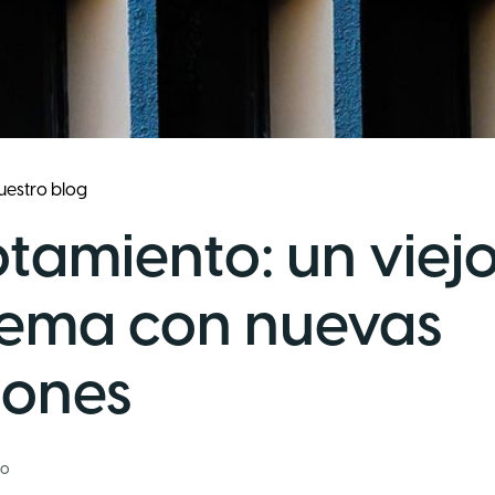
uestro blog
otamiento: un viej
lema con nuevas
iones
lo