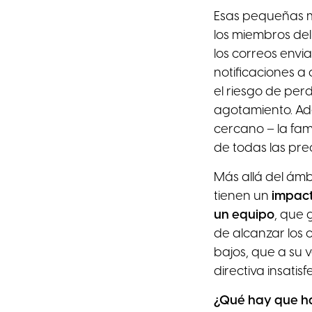
Esas pequeñas m
los miembros del 
los correos envi
notificaciones a 
el riesgo de per
agotamiento. Ad
cercano – la fam
de todas las pr
Más allá del ámb
tienen un
impact
un equipo
, que 
de alcanzar los 
bajos, que a su 
directiva insatisf
¿Qué hay que h