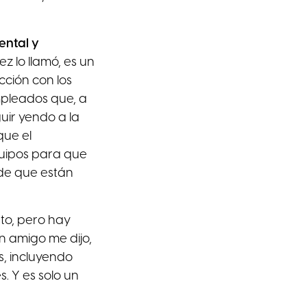
ental y
ez lo llamó, es un
cción con los
mpleados que, a
guir yendo a la
que el
quipos para que
 de que están
to, pero hay
n amigo me dijo,
s, incluyendo
. Y es solo un