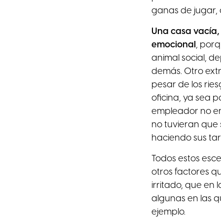
ganas de jugar, o
Una casa vacía, 
emocional
, porq
animal social, d
demás. Otro ext
pesar de los ries
oficina, ya sea 
empleador no en
no tuvieran que 
haciendo sus ta
Todos estos esc
otros factores q
irritado, que en
algunas en las q
ejemplo.