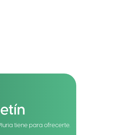
etín
luria tiene para ofrecerte.