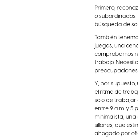
Primero, reconoz
o subordinados. 
búsqueda de solu
También tenemos
juegos, una cen
comprobamos nue
trabajo. Necesit
preocupaciones, 
Y, por supuesto,
el ritmo de trab
solo de trabajar 
entre 9 a.m. y 5
minimalista, una
sillones, que es
ahogado por ofic