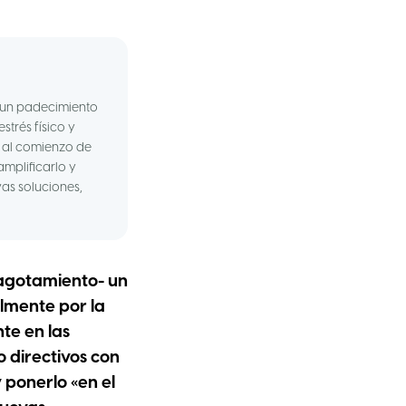
- un padecimiento
trés físico y
s al comienzo de
mplificarlo y
vas soluciones,
l agotamiento- un
lmente por la
te en las
 directivos con
 ponerlo «en el