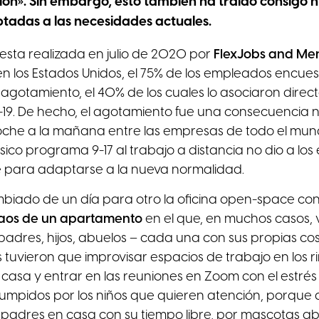
ión». Sin embargo, esto también ha traído consigo 
ptadas a las necesidades actuales.
sta realizada en julio de 2020 por
FlexJobs and Men
n los Estados Unidos, el 75% de los empleados encue
gotamiento, el 40% de los cuales lo asociaron direc
9. De hecho, el agotamiento fue una consecuencia na
oche a la mañana entre las empresas de todo el mun
ásico programa 9-17 al trabajo a distancia no dio a lo
e para adaptarse a la nueva normalidad.
iado de un día para otro la oficina open-space con
 caos de un apartamento
en el que, en muchos casos, v
adres, hijos, abuelos – cada una con sus propias co
 tuvieron que improvisar espacios de trabajo en los 
casa y entrar en las reuniones en Zoom con el estré
rumpidos por los niños que quieren atención, porque 
 padres en casa con su tiempo libre, por mascotas ab