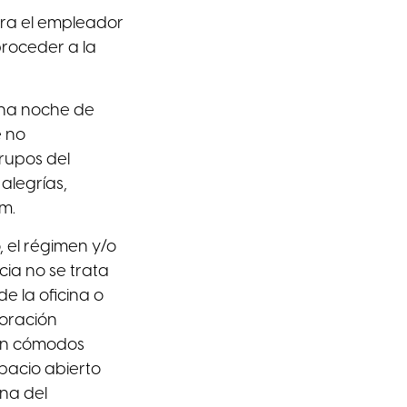
ara el empleador
proceder a la
una noche de
e no
rupos del
alegrías,
m.
, el régimen y/o
cia no se trata
e la oficina o
coración
con cómodos
spacio abierto
na del