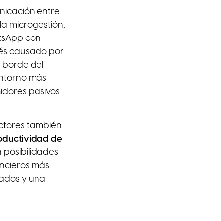
nicación entre
 la microgestión,
atsApp con
trés causado por
l borde del
entorno más
midores pasivos
factores también
roductividad de
 posibilidades
ancieros más
gados y una