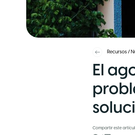
Recursos
/
N
El ag
prob
soluc
Compartir este artícu